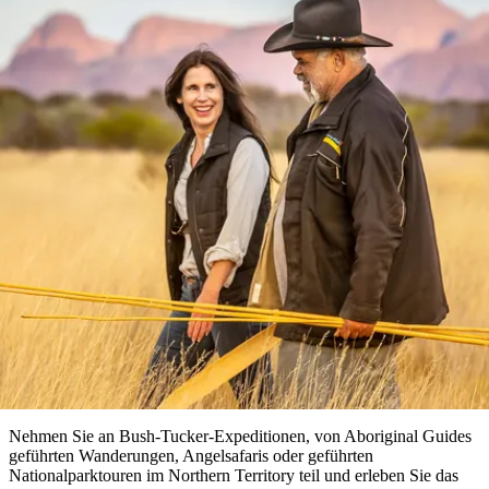
Die
Erlebnisse
Planen
Nationalpark
Glamping
Park
Luxuserlebnisse
East
Geschichte
beliebtesten
&
Tiwi-
Arnhem
und
Inseln
Gaumenfreuden
Land
Erbe
Festivals
Karlu
Orte
Buchen
und
Nitmiluk-
Karlu
Mataranka
Veranstaltungen
Nationalpark
Angeln
/
Tjorita
Reisetyp
Devils
/
Marbles
Maguk
West-
Aktivitäten
MacDonnell-
Geführte Touren
Nationalpark
Outback
Praktische
und
Infos
Top
outdoor
10
Reiseplanung
Listen
Planungstools
Nach
Region
erkunden
Suche:
Nehmen Sie an Bush-Tucker-Expeditionen, von Aboriginal Guides
geführten Wanderungen, Angelsafaris oder geführten
Nationalparktouren im Northern Territory teil und erleben Sie das