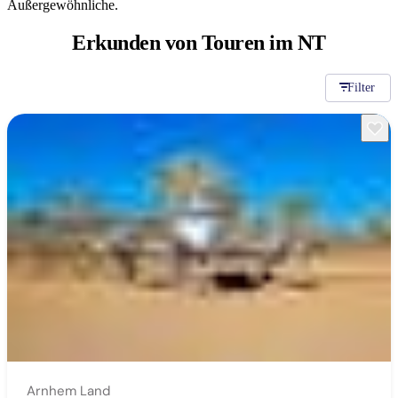
Außergewöhnliche.
Sign
up
Erkunden von
Touren im NT
Filter
Arnhem Land