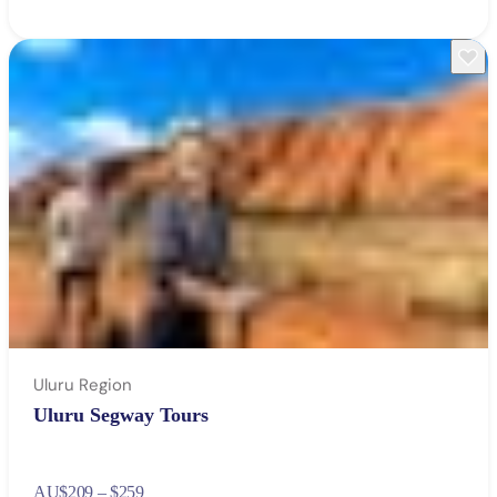
Uluru Region
Uluru Segway Tours
AU
$209 – $259