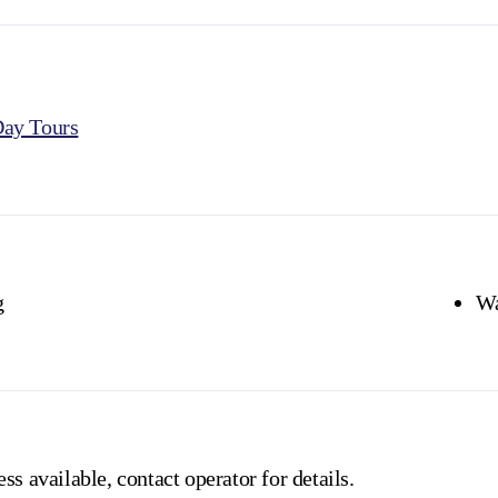
ay Tours
g
Wa
ss available, contact operator for details.