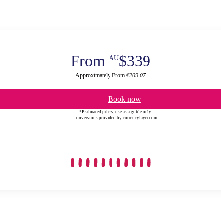
From
$339
AU
Approximately From
€209.07
Book now
*Estimated prices, use as a guide only.
Conversions provided by currencylayer.com