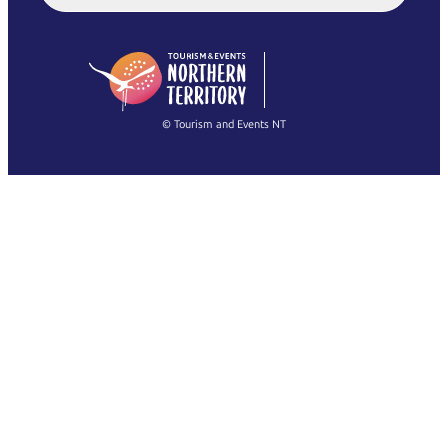
English (US)
日本語
English
简体中文
(Singapore)
繁體中文
Français
© Tourism and Events NT
Alle Fotos anzeigen