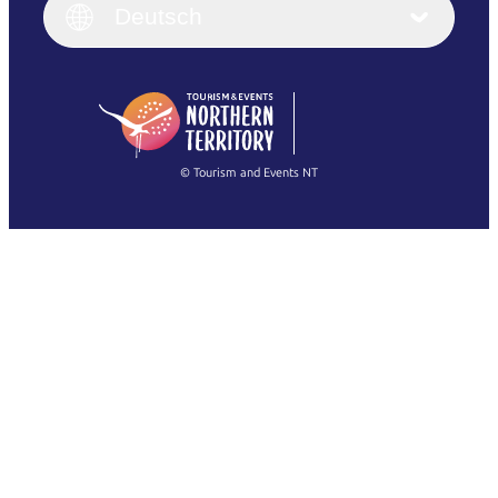
English (UK)
Deutsch
Deutsch
English (US)
日本語
English
简体中文
(Singapore)
繁體中文
Français
© Tourism and Events NT