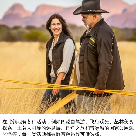
塔
营
鲁
航
魔
/
园
物
园
产
维
纳
端
兰
和
克
鬼
最
体
西
群
钓
姆
旅
卡
豪
国
旅
大
麦
岛
鱼
地
游
温
华
家
行
受
验
理
马
克
泉
野
公
灵
景
石
古
唐
欢
池
营
园
感
保
克
纳
点
护
瀑
国
规
迎
区
布
家
公
划
目
导游陪同旅程
旅
园
和
的
行
预
地
者
订
活
类
动
型
内
实
陆
用
和
精
信
户
规
选
息
外
划
榜
您
单
在北领地有各种活动，例如四驱自驾游、飞行观光、丛林美食
的
探索、土著人引导的远足游、钓鱼之旅和带导游的国家公园观
光游等，每一类活动都有数百种路线可供选择。