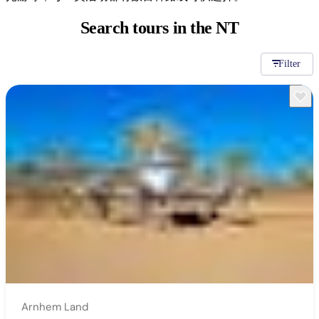
旅
规
按
行
划
地
Search tours
in the NT
工
区
具
探
Filter
索
搜
索:
Sign
up
Arnhem Land