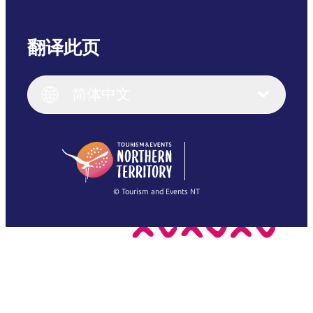
翻译此页
English
Italiano
English (UK)
简体中文
Deutsch
English (US)
日本語
English
简体中文
(Singapore)
繁體中文
Français
© Tourism and Events NT