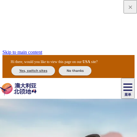
Skip to main content
Hi there, would you like to view this page on our
USA
site?
Yes, switch sites
No thanks
菜单
原
住
导
民
游
卡
文
爱
美
陪
卡
李
自
达
化
丽
食
同
节
租
杜
户
治
然
瓦
卡
尔
体
住
斯
攻
旅
主
庆
车
国
外
菲
和
塔
鲁
茨
文
验
宿
泉
略
程
乌
与
和
家
和
特
野
卡
历
尼
卡
奥
鲁
活
交
公
探
国
生
国
史
导
特
鲁
里
鲁
动
通
园
险
家
动
家
和
东
马
露
米
/
查
公
植
公
遗
提
阿
高