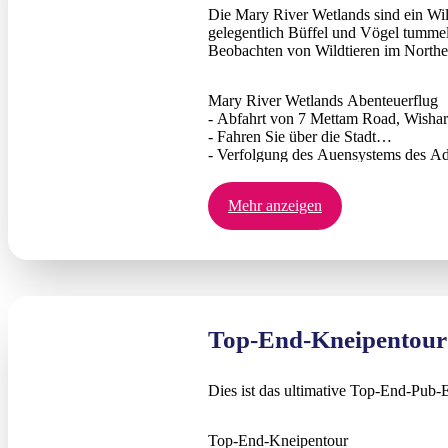
Die Mary River Wetlands sind ein Wi
gelegentlich Büffel und Vögel tummel
Beobachten von Wildtieren im Norther
Mary River Wetlands Abenteuerflug
- Abfahrt von 7 Mettam Road, Wishar
- Fahren Sie über die Stadt
- Verfolgung des Auensystems des Ad
- Weiterfahrt zu den Mary River Feuc
- Landen Sie in der Wildman Wildern
Mehr anzeigen
- Beinhaltet Erfrischungen (bis zu 2 
- Optionales Mittagessen gegen Aufpr
- Zurück zu Darwin. 90 Minuten Flugz
Top-End-Kneipentour
Dies ist das ultimative Top-End-Pub-E
Top-End-Kneipentour