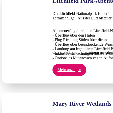
Litchfield Park-Abent
Der Litchfield-Nationalpark ist berü
Termitenhügel. Aus der Luft bietet er
Abenteuerflug durch den Litchfield-N
- Überflug über den Hafen
- Flug Richtung Süden über die magn
- Überflug über beeindruckende Wasse
- Landung am legendären Litchfield 
Optionale Landung an einem privaten 
- Inklusive Erfrischungen (bis zu 2 a
- Optionales Mittagessen gegen Aufpr
- Rückflug nach Darwin. Flugzeit: 9
Mehr anzeigen
Mary River Wetlands 