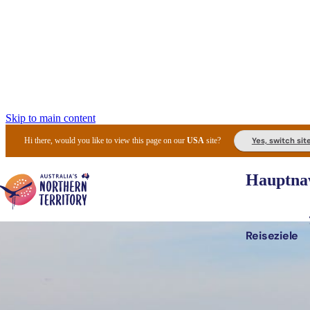
Skip to main content
Yes, switch sit
Hi there, would you like to view this page on our
USA
site?
Hauptnav
Reiseziele
Die