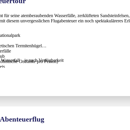
euertour
hmt für seine atemberaubenden Wasserfälle, zerklüfteten Sandsteinfel
 mit diesem unvergesslichen Flugabenteuer ein noch spektakuläreres Erl
ationalpark
etischen Termitenhügel
rfälle
Pub
Wasserfall – je nach Verfügbarkeit
lkoholische Getränke pro Person)
eis
0 Minuten
Abenteuerflug