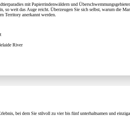
ldtierparadies mit Papierrindenwäldern und Überschwemmungsgebieten,
n, so weit das Auge reicht. Überzeugen Sie sich selbst, warum die Mary
n Territory anerkannt werden.
t
elaide River
htgebieten
ess Lodge
alkoholische Getränke pro Person)
eis
eit.
rlebnis, bei dem Sie stilvoll zu vier bis fünf unterhaltsamen und einzi