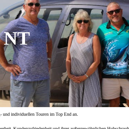
s NT
- und individuellen Touren im Top End an.
cherheit, Kundenzufriedenheit und ihrer außergewöhnlichen Hubschraube