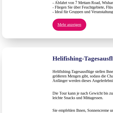
- Abfahrt von 7 Mettam Road, Wishar
- Fliegen Sie über Feuchtgebiete, Fl
- Ideal für Gruppen und Veranstaltun
- Etwa 1,5 Stunden Flugzeit
- Alkohol nicht inbegriffen.
Mehr anzeigen
Helifishing-Tagesausf
Helifishing-Tagesausflüge stellen Ih
größeren Mengen gibt, sodass die Chan
Anfänger werden dieses Angelerlebnis
Die Tour kann je nach Gewicht bis zu
leichte Snacks und Mittagessen.
Sie empfehlen Ihnen, Sonnencreme un