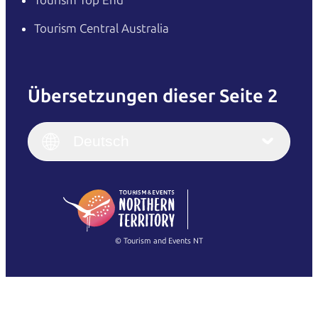
Tourism Top End
Tourism Central Australia
Übersetzungen dieser Seite 2
English
Italiano
English (UK)
Deutsch
Deutsch
English (US)
日本語
English
简体中文
(Singapore)
繁體中文
Français
© Tourism and Events NT
Alle Fotos anzeigen