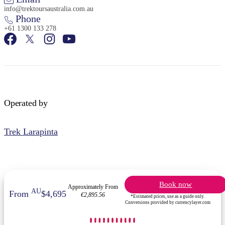
info@trektoursaustralia.com.au
Phone
+61 1300 133 278
Operated by
Trek Larapinta
Book now
Approximately From
AU
From
$4,695
€2,895.56
*Estimated prices, use as a guide only.
Conversions provided by currencylayer.com