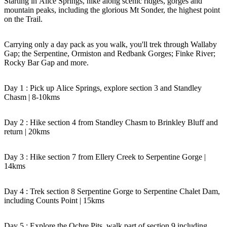
Starting in Alice Springs, hike along scenic ridges, gorges and
Sign
mountain peaks, including the glorious Mt Sonder, the highest point
up
on the Trail.
Carrying only a day pack as you walk, you'll trek through Wallaby
Gap; the Serpentine, Ormiston and Redbank Gorges; Finke River;
Rocky Bar Gap and more.
Day 1 : Pick up Alice Springs, explore section 3 and Standley
Chasm | 8-10kms
Day 2 : Hike section 4 from Standley Chasm to Brinkley Bluff and
return | 20kms
Day 3 : Hike section 7 from Ellery Creek to Serpentine Gorge |
14kms
Day 4 : Trek section 8 Serpentine Gorge to Serpentine Chalet Dam,
including Counts Point | 15kms
Day 5 : Explore the Ochre Pits, walk part of section 9 including