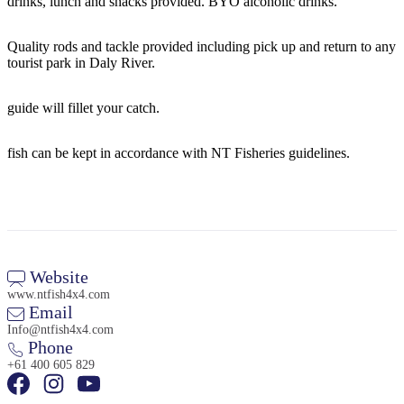
drinks, lunch and snacks provided. BYO alcoholic drinks.
Sign
up
Quality rods and tackle provided including pick up and return to any
tourist park in Daly River.
guide will fillet your catch.
fish can be kept in accordance with NT Fisheries guidelines.
Website
www.ntfish4x4.com
Email
Info@ntfish4x4.com
Phone
+61 400 605 829