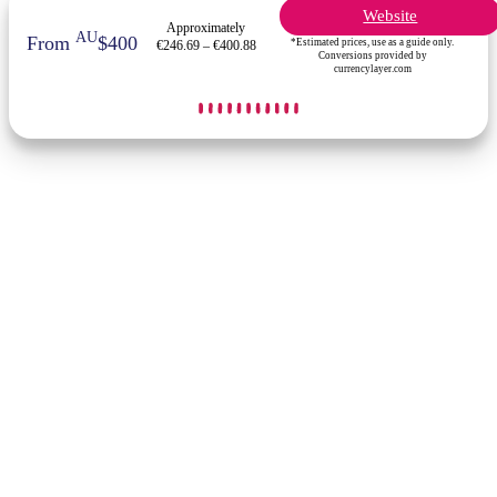
Website
Approximately
AU
From
$400
*Estimated prices, use as a guide only.
€246.69 – €400.88
Conversions provided by
currencylayer.com