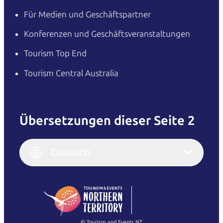
Für Medien und Geschäftspartner
Konferenzen und Geschäftsveranstaltungen
Tourism Top End
Tourism Central Australia
Übersetzungen dieser Seite 2
English
Italiano
English (UK)
Deutsch
Deutsch
English (US)
日本語
English
简体中文
(Singapore)
繁體中文
Français
© Tourism and Events NT