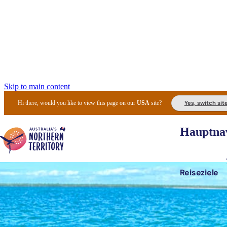
Skip to main content
Yes, switch sit
Hi there, would you like to view this page on our
USA
site?
Hauptnav
Reiseziele
Die