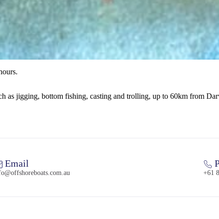
hours.
uch as jigging, bottom fishing, casting and trolling, up to 60km from Da
Email
P
fo@offshoreboats.com.au
+61 8