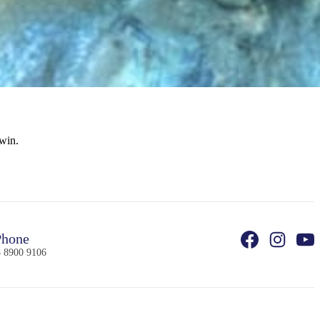
rwin.
hone
 8900 9106