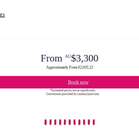
ts
From
$3,300
AU
Approximately From
€2,035.22
Book now
*Estimated prices, use as a guide only.
Conversions provided by currencylayer.com