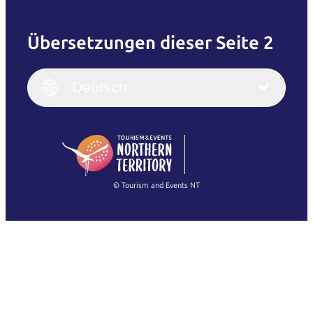
Übersetzungen dieser Seite 2
English
Italiano
English (UK)
Deutsch
Deutsch
English (US)
日本語
English
简体中文
(Singapore)
繁體中文
Français
© Tourism and Events NT
Alle Fotos anzeigen