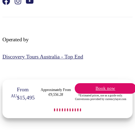
Operated by
Discovery Tours Australia - Top End
Book now
From
Approximately From
€9,556.28
AU
*Estimated prices, use as a guide only.
$15,495
Conversions provided by currencylayer.com