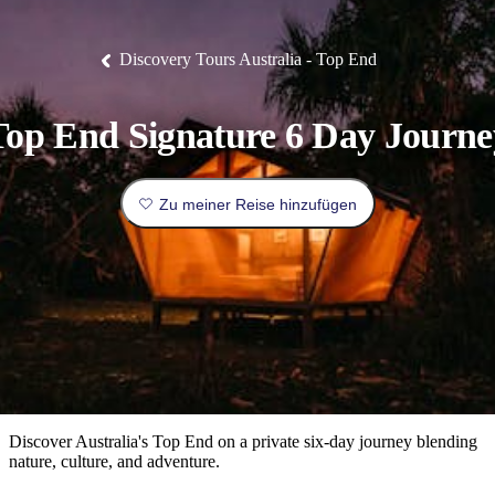
Die
Erlebnisse
Planen
Nationalpark
Glamping
Park
Luxuserlebnisse
East
Geschichte
beliebtesten
&
Tiwi-
Arnhem
und
Inseln
Gaumenfreuden
Land
Erbe
Festivals
Karlu
Orte
Buchen
Discovery Tours Australia - Top End
und
Nitmiluk-
Karlu
Mataranka
Veranstaltungen
Nationalpark
Angeln
/
Tjorita
Reisetyp
Devils
/
Marbles
Maguk
West-
Aktivitäten
Top End Signature 6 Day Journe
MacDonnell-
Nationalpark
Outback
Praktische
und
Infos
Top
Zu meiner Reise hinzufügen
outdoor
10
Reiseplanung
Listen
Planungstools
Nach
Region
erkunden
Suche:
Discover Australia's Top End on a private six-day journey blending
nature, culture, and adventure.