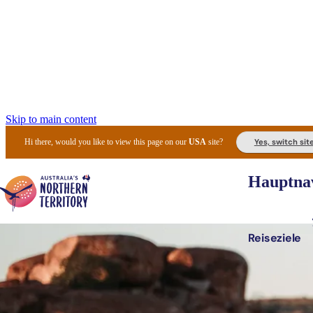
Skip to main content
Yes, switch sit
Hi there, would you like to view this page on our
USA
site?
Hauptnav
Reiseziele
Die