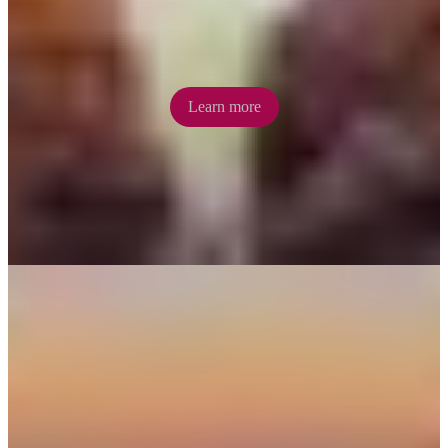
Hear ancient cultural stories from traditional owners at Simpson Gap
where deep red-hued vertical cliffs overhang a narrow passage.
Learn more