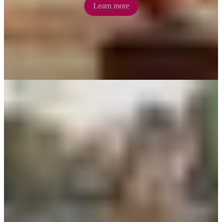
Learn more
Kangaroo Sanctuary
Get up close and personal with Australia’s famed marsupials at
Kangaroo Sanctuary where rescued and orphaned joeys are
rehabilitated before returning to the wild.