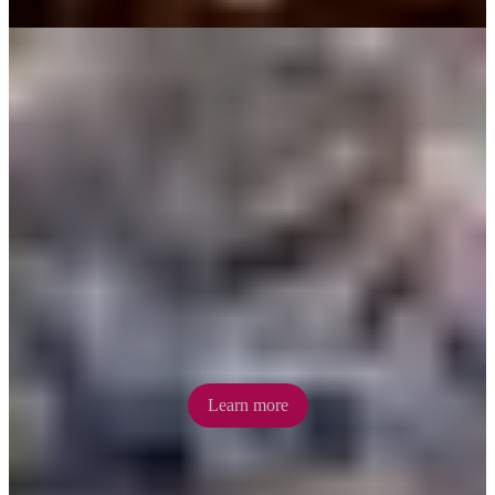
Cafés, coffee & dining
Unleash your inner foodie at Alice Springs’ surprisingly good dining
scene from casual cafés to upscale dining.
Learn more