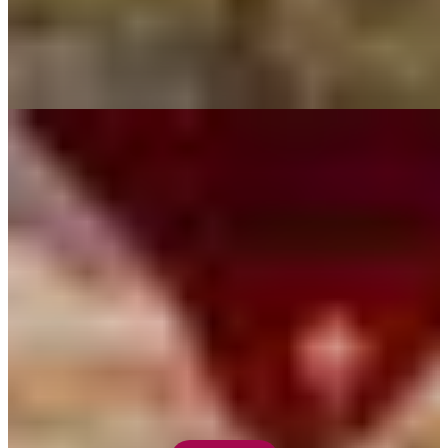
Hot air ballooning
Experience the breathtaking feeling of floating silently above the
Outback as the sun rises over the desert on an awe-inspiring hot-air
ballooning adventure.