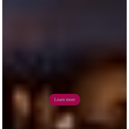
Earth Sanctuary Alice
Springs
Witness the magical starlit skies at Earth Sanctuary Alice Springs.
Central Australia’s lack of light pollution makes for spectacular night
skies.
Learn more