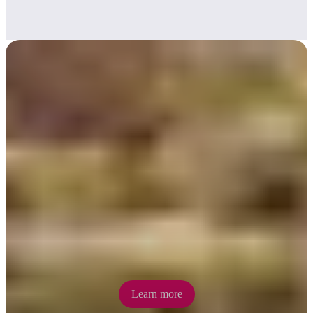
Outback beaches &
waterholes
Soak up the warmth of an outback beach and swim in refreshing
waterholes at Ormiston Gorge, Ellery Creek and Glen Helen.
Learn more