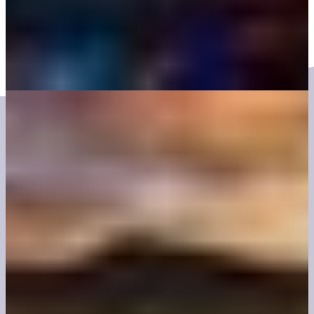
Red Centre Way
Take an epic road trip on one of Australia’s great drives, the Red
Centre Way, which takes in Ulu
r
u, Kata Tjuta and Watarrka/Kings
Canyon.