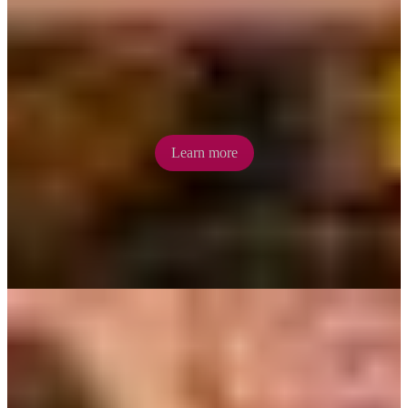
Larapinta Trail hiking
Hike the entire 223km over multiple days or tackle one of the many
short day walks. Whatever your fitness level, walking the Larapinta
Trail is an experience not to miss.
Learn more