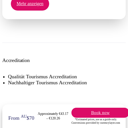
Mehr anzeigen
Accreditation
Qualität Tourismus Accreditation
Nachhaltiger Tourismus Accreditation
Book now
Approximately €43.17
AU
From
$70
– €120.26
*Estimated prices, use as a guide only.
Conversions provided by currencylayer.com