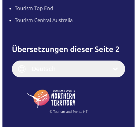
Tourism Top End
Tourism Central Australia
Übersetzungen dieser Seite 2
English
Italiano
English (UK)
Deutsch
Deutsch
English (US)
日本語
English
简体中文
(Singapore)
繁體中文
Français
© Tourism and Events NT
Alle Fotos anzeigen