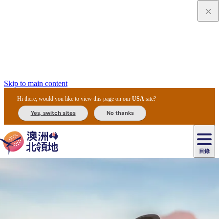
Skip to main content
Hi there, would you like to view this page on our
USA
site?
Yes, switch sites
No thanks
目錄
原
住
民
租
卡
文
愛
美
車
卡
李
自
達
化
麗
食
導
節
和
杜
戶
治
然
瓦
卡
爾
體
住
斯
攻
覽
主
慶
交
國
外
菲
和
塔
魯
茨
文
驗
宿
泉
略
團
烏
與
通
家
和
特
野
卡
歷
尼
卡
奧
魯
活
工
公
探
國
生
國
史
目
特
魯
里
魯
動
具
園
險
家
動
家
與
東
馬
露
米
/
查
公
植
公
文
提
阿
豪