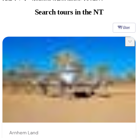
規
規
劃
劃
Search tours
in the NT
按
您
工
地
的
具
Filter
區
旅
探
行
索
搜
尋:
Sign
up
Arnhem Land