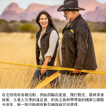
塔
營
魯
錄
魔
/
園
物
園
物
維
納
華
蘭
和
克
鬼
西
群
釣
姆
旅
卡
豪
國
大
麥
島
魚
地
游
溫
華
家
自
理
馬
克
最
體
泉
野
公
駕
必
石
古
唐
池
營
園
遊
保
克
納
受
驗
訪
護
瀑
國
規
區
布
家
歡
景
公
劃
導覽團
園
迎
點
和
目
旅
預
的
客
訂
地
類
型
必
玩
實
內
活
用
陸
動
推
資
和
薦
訊
戶
榜
在北領地有各種活動，例如四驅自駕遊、飛行觀光、叢林美食
外
單
探索、土著人引導的遠足遊、釣魚之旅和帶導遊的國家公園觀
光遊等，每一類活動都有數百種路線可供選擇。