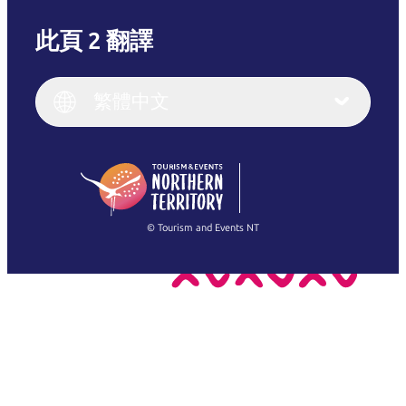
此頁 2 翻譯
English
Italiano
English (UK)
繁體中文
Deutsch
English (US)
日本語
English
简体中文
(Singapore)
繁體中文
Français
© Tourism and Events NT