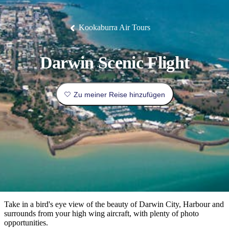
Die
Erlebnisse
Planen
Nationalpark
Glamping
Park
Luxuserlebnisse
East
Geschichte
beliebtesten
&
Tiwi-
Arnhem
und
Inseln
Gaumenfreuden
Land
Erbe
Festivals
Karlu
Orte
Buchen
Kookaburra Air Tours
und
Nitmiluk-
Karlu
Mataranka
Veranstaltungen
Nationalpark
Angeln
/
Tjorita
Reisetyp
Devils
/
Marbles
Maguk
West-
Aktivitäten
Darwin Scenic Flight
MacDonnell-
Nationalpark
Outback
Praktische
und
Infos
Top
Zu meiner Reise hinzufügen
outdoor
10
Reiseplanung
Listen
Planungstools
Nach
Region
erkunden
Suche:
Take in a bird's eye view of the beauty of Darwin City, Harbour and
surrounds from your high wing aircraft, with plenty of photo
opportunities.