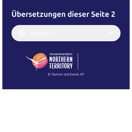
Übersetzungen dieser Seite 2
English
Italiano
English (UK)
Deutsch
Deutsch
English (US)
日本語
English
简体中文
(Singapore)
繁體中文
Français
© Tourism and Events NT
Alle Fotos anzeigen