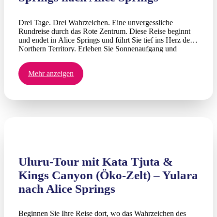
Drei Tage. Drei Wahrzeichen. Eine unvergessliche
Rundreise durch das Rote Zentrum. Diese Reise beginnt
und endet in Alice Springs und führt Sie tief ins Herz des
Northern Territory. Erleben Sie Sonnenaufgang und
Sonnenuntergang über Uluru, erkunden Sie die
imposanten Kuppeln von Kata Tjuta und wandern Sie
Mehr anzeigen
durch den Watarrka-Nationalpark (Kings Canyon) –
inklusive der Lost City, des Gartens Eden und der
zerklüfteten Canyonwand. Ihre Guides kennen dieses
Land wie ihre Westentasche und teilen unterwegs die
Kultur und Geschichten der Anangu mit Ihnen. Die
Nächte verbringen Sie im Zelt unter einem der klarsten
Himmel Australiens.
Uluru-Tour mit Kata Tjuta &
Kings Canyon (Öko-Zelt) – Yulara
nach Alice Springs
Beginnen Sie Ihre Reise dort, wo das Wahrzeichen des