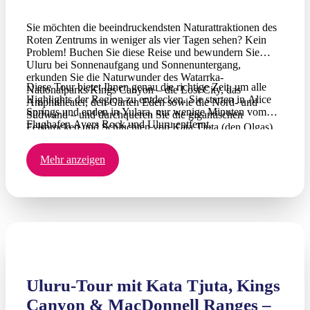
Sie möchten die beeindruckendsten Naturattraktionen des
Roten Zentrums in weniger als vier Tagen sehen? Kein
Problem! Buchen Sie diese Reise und bewundern Sie
Uluru bei Sonnenaufgang und Sonnenuntergang,
erkunden Sie die Naturwunder des Watarrka-
Diese Tour bietet Ihnen genau die richtige Zeit, um alle
Nationalparks/Kings Canyon – die Lost City, das
Highlights der Region zu entdecken. Sie starten in Alice
Amphitheater, den Garten Eden sowie die Nord- und
Springs und enden in Yulara, nur wenige Minuten vom
Südwand – und durchqueren Sie die gigantischen
Flughafen Ayers Rock und Uluru entfernt.
Felsbrocken und Schluchten von Kata Tjuta (den Olgas).
Mehr anzeigen
Uluru-Tour mit Kata Tjuta, Kings
Canyon & MacDonnell Ranges –