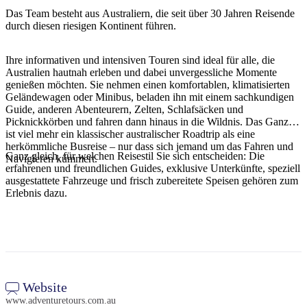
Sign
Das Team besteht aus Australiern, die seit über 30 Jahren Reisende
up
durch diesen riesigen Kontinent führen.
Ihre informativen und intensiven Touren sind ideal für alle, die
Australien hautnah erleben und dabei unvergessliche Momente
genießen möchten. Sie nehmen einen komfortablen, klimatisierten
Geländewagen oder Minibus, beladen ihn mit einem sachkundigen
Guide, anderen Abenteurern, Zelten, Schlafsäcken und
Picknickkörben und fahren dann hinaus in die Wildnis. Das Ganze
ist viel mehr ein klassischer australischer Roadtrip als eine
herkömmliche Busreise – nur dass sich jemand um das Fahren und
Ganz gleich, für welchen Reisestil Sie sich entscheiden: Die
Navigieren kümmert.
erfahrenen und freundlichen Guides, exklusive Unterkünfte, speziell
ausgestattete Fahrzeuge und frisch zubereitete Speisen gehören zum
Erlebnis dazu.
Website
www.adventuretours.com.au