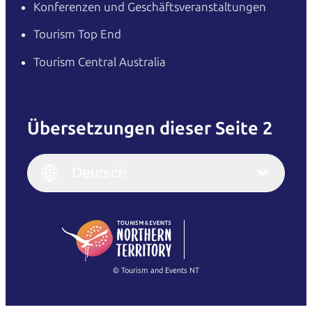
Konferenzen und Geschäftsveranstaltungen
Tourism Top End
Tourism Central Australia
Übersetzungen dieser Seite 2
English
Italiano
English (UK)
Deutsch
Deutsch
English (US)
日本語
English
简体中文
(Singapore)
繁體中文
Français
© Tourism and Events NT
Alle Fotos anzeigen