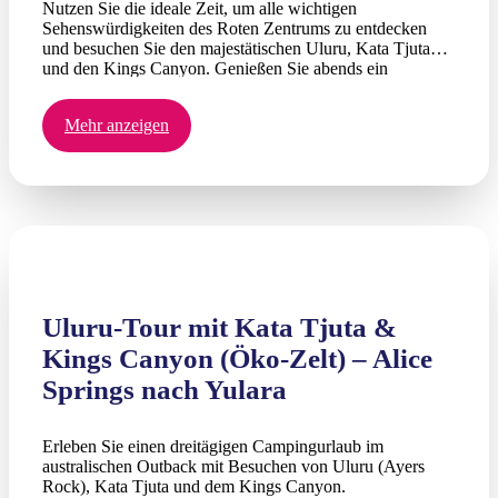
Nutzen Sie die ideale Zeit, um alle wichtigen
Sehenswürdigkeiten des Roten Zentrums zu entdecken
und besuchen Sie den majestätischen Uluru, Kata Tjuta
und den Kings Canyon. Genießen Sie abends ein
authentisches Camping-Erlebnis mit sanfter Landung.
Sparen Sie Zeit und Geld, indem Sie Ihre Reise in Yulara
Mehr anzeigen
beginnen, das nur wenige Minuten vom Flughafen Ayers
Rock und Uluru entfernt liegt.
Uluru-Tour mit Kata Tjuta &
Kings Canyon (Öko-Zelt) – Alice
Springs nach Yulara
Erleben Sie einen dreitägigen Campingurlaub im
australischen Outback mit Besuchen von Uluru (Ayers
Rock), Kata Tjuta und dem Kings Canyon.