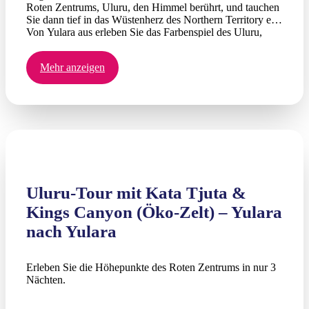
Roten Zentrums, Uluru, den Himmel berührt, und tauchen
Sie dann tief in das Wüstenherz des Northern Territory ein.
Von Yulara aus erleben Sie das Farbenspiel des Uluru,
bevor Sie die uralten Schluchten von Kata Tjuta und die
imposanten Klippen des Kings Canyon (Watarrka-
Mehr anzeigen
Nationalpark) erkunden. Von dort schlängelt sich der Pfad
ostwärts nach Alice Springs und führt Sie durch
abgelegene Outback-Landschaften, die den meisten
Reisenden verborgen bleiben. Campen Sie unter dem
Sternenhimmel und lernen Sie von ortskundigen Guides,
die dieses Land ihr Zuhause nennen.
Uluru-Tour mit Kata Tjuta &
Kings Canyon (Öko-Zelt) – Yulara
nach Yulara
Erleben Sie die Höhepunkte des Roten Zentrums in nur 3
Nächten.