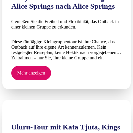
Alice Springs nach Alice Springs
Genießen Sie die Freiheit und Flexibilität, das Outback in
einer kleinen Gruppe zu erkunden.
Diese fünftägige Kleingruppentour ist Ihre Chance, das
Outback auf Ihre eigene Art kennenzulernen. Kein
festgelegter Reiseplan, keine Hektik nach vorgegebenen
Zeitrahmen – nur Sie, Ihre kleine Gruppe und ein
erfahrener lokaler Führer erkunden das Red Centre in
Ihrem eigenen Tempo. Besuchen Sie alle bekannten
Mehr anzeigen
Attraktionen – Uluru/Kata Tjuta, Kings Canyon, die West
MacDonnell Ranges – und vielleicht auch weniger
bekannte Orte wie Trephina Gorge, Owen Springs, Ruby
Gap und die East MacDonnell Ranges.
Uluru-Tour mit Kata Tjuta, Kings