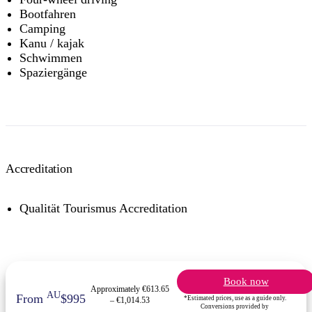
Bootfahren
Camping
Kanu / kajak
Schwimmen
Spaziergänge
Accreditation
Qualität Tourismus Accreditation
Book now
Approximately €613.65
AU
From
$995
*Estimated prices, use as a guide only.
– €1,014.53
Conversions provided by