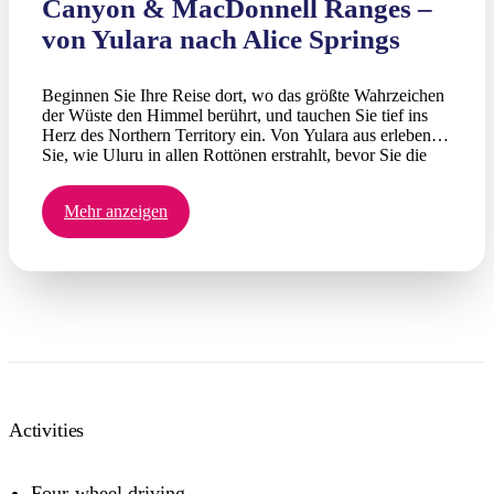
Canyon & MacDonnell Ranges –
von Yulara nach Alice Springs
Beginnen Sie Ihre Reise dort, wo das größte Wahrzeichen
der Wüste den Himmel berührt, und tauchen Sie tief ins
Herz des Northern Territory ein. Von Yulara aus erleben
Sie, wie Uluru in allen Rottönen erstrahlt, bevor Sie die
uralten Schluchten von Kata Tjuta erkunden und den
Kings Canyon Rim Walk in Angriff nehmen. Die Reise
Mehr anzeigen
führt Sie dann durch die West und East MacDonnell
Ranges, vorbei an Badestellen wie der Ormiston Gorge
und dem Ellery Creek Big Hole sowie weniger bekannten
Juwelen wie der Trephina Gorge und dem Emily Gap,
bevor Sie in Alice Springs ankommen. Freuen Sie sich auf
ortskundige Guides, die Kultur der Arrernte
Übernachtungen im Zelt unter dem Sternenhimmel und ein
unvergessliches Sternenerlebnis der First Nations.
Activities
Four-wheel driving