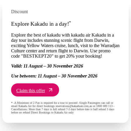
Discount
*
Explore Kakadu in a day!
Explore the best of kakadu with kakadu air Kakadu in a
day tour includes stunning scenic flight from Darwin,
exciting Yellow Waters cruise, lunch, visit to the Warradjan
Culture center and return flight to Darwin. Use promo
code "BESTKEPT20" to get 20% your booking!
Valid:
11 August – 30 November 2026
Use between:
11 August – 30 November 2026
Claim this offer
* -A Minimum of 2 Pax is required for a tour to proceed -Single Passengers can call or
email Kakadu Air for direct bookings reservations@kakaduair.com,au or 1800 089 113 -
Cancellations: More than 7 days is full refund 7-3 days before date is half refund 3 days
before no refund Direct Bookings to Kakadu Air only