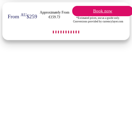
Book now
Approximately From
AU
From
$259
€159.73
*Estimated prices, use as a guide only.
Conversions provided by currencylayer.com