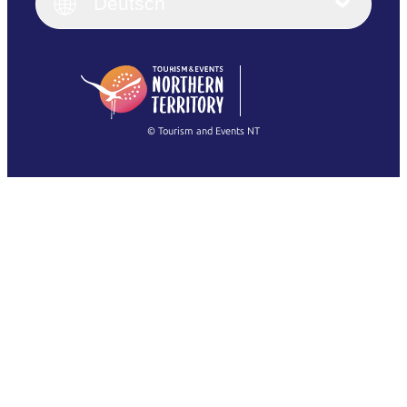
English (UK)
Deutsch
Deutsch
English (US)
日本語
English
简体中文
(Singapore)
繁體中文
Français
© Tourism and Events NT
Alle Fotos anzeigen