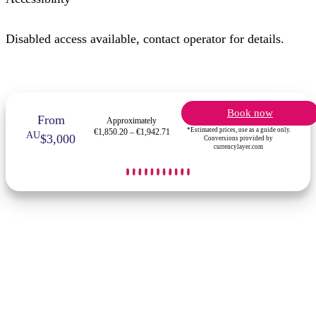
Disabled access available, contact operator for details.
Book now
From
Approximately
*Estimated prices, use as a guide only.
€1,850.20 – €1,942.71
AU
$3,000
Conversions provided by
currencylayer.com