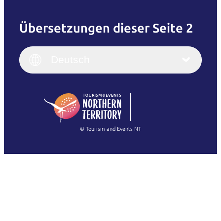
Übersetzungen dieser Seite 2
English
Italiano
English (UK)
Deutsch
Deutsch
English (US)
日本語
English
简体中文
(Singapore)
繁體中文
Français
© Tourism and Events NT
Alle Fotos anzeigen