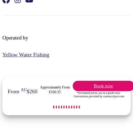
Operated by
Yellow Water Fishing
Book now
Approximately From
AU
From
$260
€160.35
*Estimated prices, use as a guide only.
Conversions provided by currencylayer.com