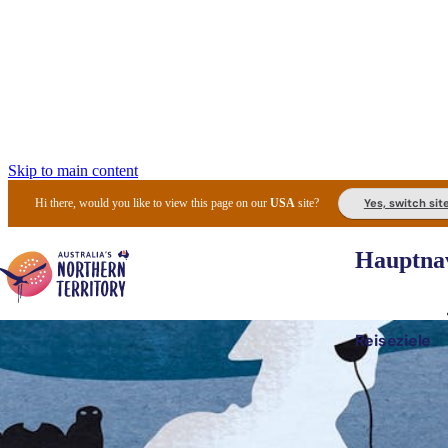
Skip to main content
Yes, switch sit
Hi there, would you like to view this page on our
USA
site?
Hauptnav
Reiseziele
Die