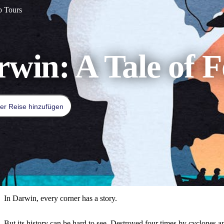
o Tours
win: A Tale of F
er Reise hinzufügen
In Darwin, every corner has a story.
But its history can be hard to see. Destroyed four times by cyclones a