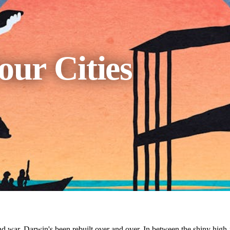
our Cities
nd war, Darwin's been rebuilt over and over. In between the shiny high-r