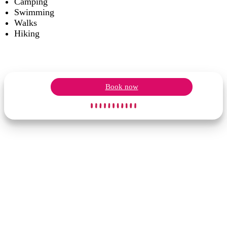
Camping
Swimming
Walks
Hiking
Book now