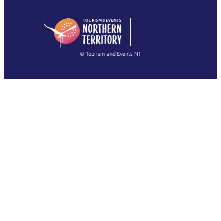
English (US)
日本語
English
简体中文
(Singapore)
繁體中文
Français
© Tourism and Events NT
Alle Fotos anzeigen