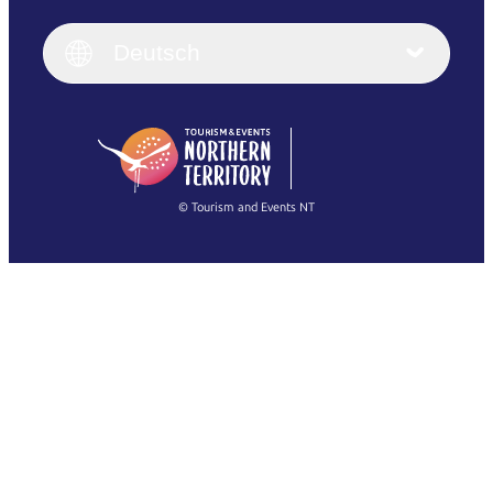
English
Italiano
English (UK)
Deutsch
Deutsch
English (US)
日本語
English
简体中文
(Singapore)
繁體中文
Français
© Tourism and Events NT
Alle Fotos anzeigen