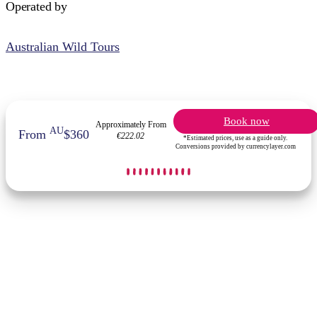
Operated by
Australian Wild Tours
Book now
Approximately From
AU
From
$360
€222.02
*Estimated prices, use as a guide only.
Conversions provided by currencylayer.com