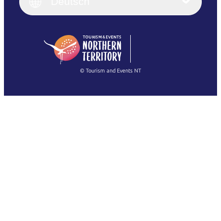
English (UK)
Deutsch
Deutsch
English (US)
日本語
English
简体中文
(Singapore)
繁體中文
Français
© Tourism and Events NT
Alle Fotos anzeigen