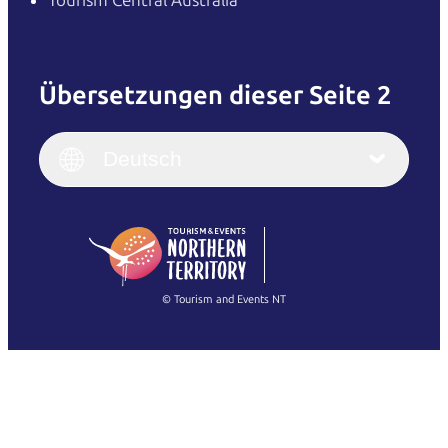
Übersetzungen dieser Seite 2
English
Italiano
English (UK)
Deutsch
Deutsch
English (US)
日本語
English
简体中文
(Singapore)
繁體中文
Français
© Tourism and Events NT
Alle Fotos anzeigen