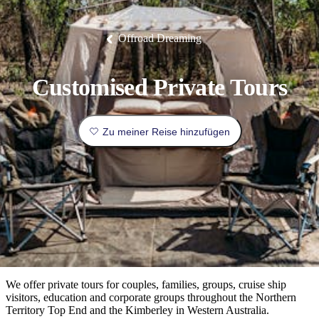
Die
Erlebnisse
Planen
Nationalpark
Glamping
Park
Luxuserlebnisse
East
Geschichte
beliebtesten
&
Tiwi-
Arnhem
und
Inseln
Gaumenfreuden
Land
Erbe
Festivals
Karlu
Orte
Buchen
Offroad Dreaming
und
Nitmiluk-
Karlu
Mataranka
Veranstaltungen
Nationalpark
Angeln
/
Tjorita
Reisetyp
Devils
/
Marbles
Maguk
West-
Aktivitäten
Customised Private Tours
MacDonnell-
Nationalpark
Outback
Praktische
und
Infos
Top
Zu meiner Reise hinzufügen
outdoor
10
Reiseplanung
Listen
Planungstools
Nach
Region
erkunden
Suche:
We offer private tours for couples, families, groups, cruise ship
visitors, education and corporate groups throughout the Northern
Territory Top End and the Kimberley in Western Australia.