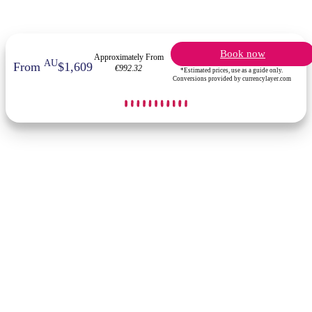
Book now
Approximately From
AU
From
$1,609
€992.32
*Estimated prices, use as a guide only.
Conversions provided by currencylayer.com