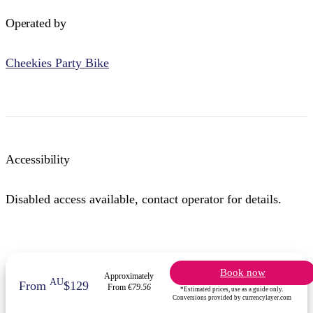
Operated by
Cheekies Party Bike
Accessibility
Disabled access available, contact operator for details.
Book now
Approximately
AU
From
$129
From
€79.56
*Estimated prices, use as a guide only.
Conversions provided by currencylayer.com