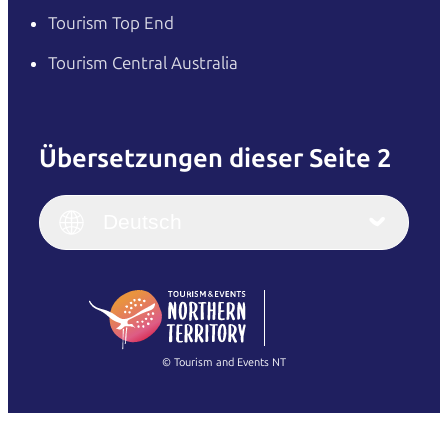
Tourism Top End
Tourism Central Australia
Übersetzungen dieser Seite 2
English
Italiano
English (UK)
Deutsch
Deutsch
English (US)
日本語
English
简体中文
(Singapore)
繁體中文
Français
© Tourism and Events NT
Alle Fotos anzeigen