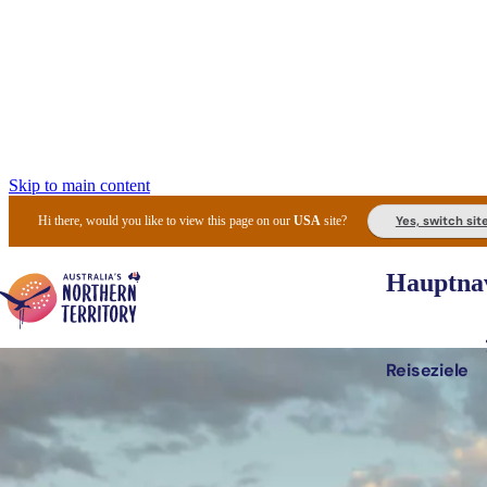
Skip to main content
Yes, switch sit
Hi there, would you like to view this page on our
USA
site?
Hauptnav
Reiseziele
Die