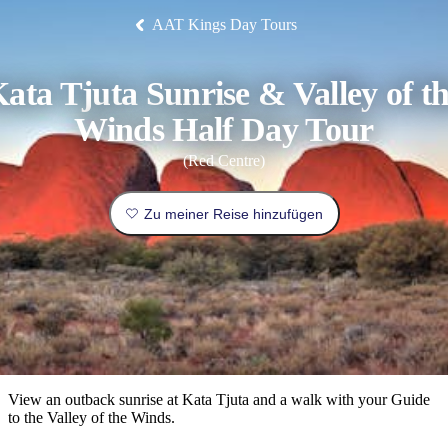
Die
Erlebnisse
Planen
Nationalpark
Glamping
Park
Luxuserlebnisse
East
Geschichte
AAT Kings Day Tours
beliebtesten
&
Tiwi-
Arnhem
und
Inseln
Gaumenfreuden
Land
Erbe
Festivals
Karlu
Orte
Buchen
und
Nitmiluk-
Karlu
Mataranka
Veranstaltungen
Nationalpark
Angeln
/
Tjorita
ata Tjuta Sunrise & Valley of t
Reisetyp
Devils
/
Marbles
Maguk
West-
Aktivitäten
MacDonnell-
Winds Half Day Tour
Nationalpark
Outback
Praktische
(Red Centre)
und
Infos
Top
outdoor
10
Zu meiner Reise hinzufügen
Reiseplanung
Listen
Planungstools
Nach
Region
erkunden
Suche:
View an outback sunrise at Kata Tjuta and a walk with your Guide
to the Valley of the Winds.