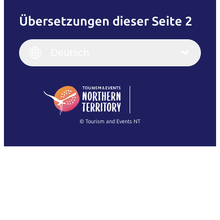
Übersetzungen dieser Seite 2
English
Italiano
English (UK)
Deutsch
Deutsch
English (US)
日本語
English
简体中文
(Singapore)
繁體中文
Français
© Tourism and Events NT
Alle Fotos anzeigen