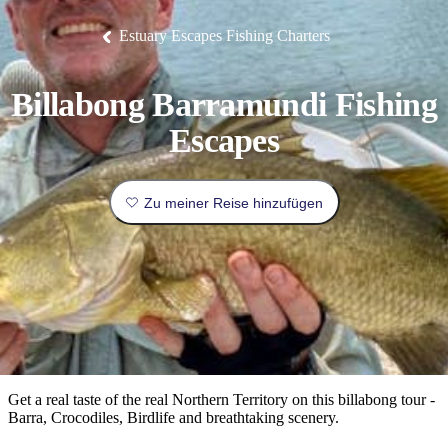
Die
Erlebnisse
Planen
Nationalpark
Glamping
Park
Luxuserlebnisse
East
Geschichte
beliebtesten
&
Tiwi-
Arnhem
und
Estuary Escapes Fishing Charters
Inseln
Gaumenfreuden
Land
Erbe
Festivals
Karlu
Orte
Buchen
und
Nitmiluk-
Karlu
Mataranka
Veranstaltungen
Nationalpark
Angeln
/
Tjorita
Reisetyp
Devils
/
Billabong Barramundi Fishing
Marbles
Maguk
West-
Aktivitäten
MacDonnell-
Escapes
Nationalpark
Outback
Praktische
und
Infos
Top
outdoor
10
Zu meiner Reise hinzufügen
Reiseplanung
Listen
Planungstools
Nach
Region
erkunden
Suche:
Get a real taste of the real Northern Territory on this billabong tour -
Barra, Crocodiles, Birdlife and breathtaking scenery.