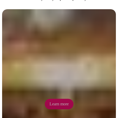
Markets
Darwin’s markets reflect the city’s multi-cultural vibe with food
stalls, fresh produce and souvenirs. Enjoy beachfront sunsets at
Mindil Beach Markets or be tempted by award-winning laksa and
tropical fruits at Parap Village Markets.
Learn more