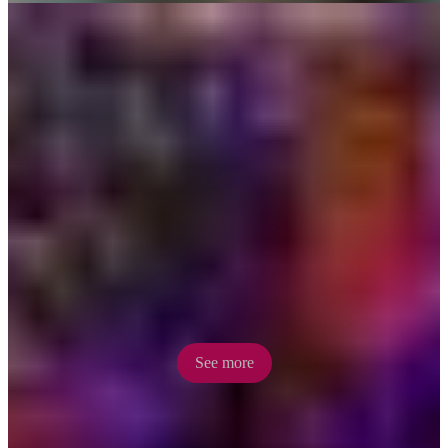
Darwin Festival
An annual celebration of Darwin’s diverse multi-cultural heritage
held each August is a visual feast of the arts. Immerse yourself in
theatre, dance, comedy and music across a range of events for all
ages.
See more