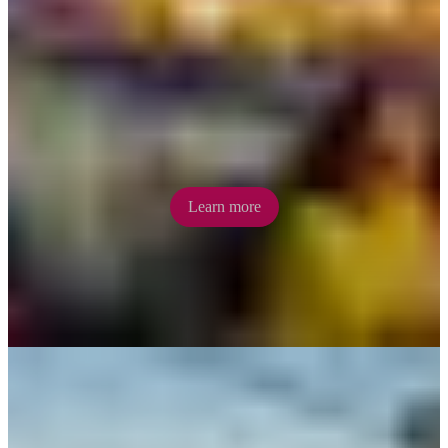
Deckchair Cinema
Tucked away on Darwin’s harbourfront, Deckchair Cinema is an
open-air cinema showcasing a diverse selection of films each
evening. BYO picnic or purchase meals from the kiosk and enjoy
arthouse, foreign and popular films in a family-friendly setting.
Learn more