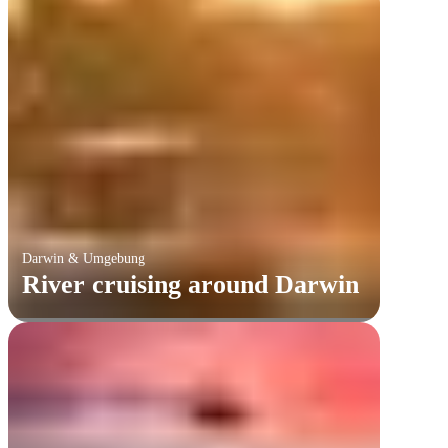
Darwin & Umgebung
Product_grouping
River cruising around Darwin
Fishing around Darwin