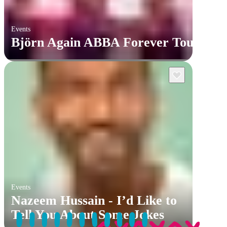
Events
Björn Again ABBA Forever Tour
Events
Nazeem Hussain - I’d Like to
Tell You About Some Jokes