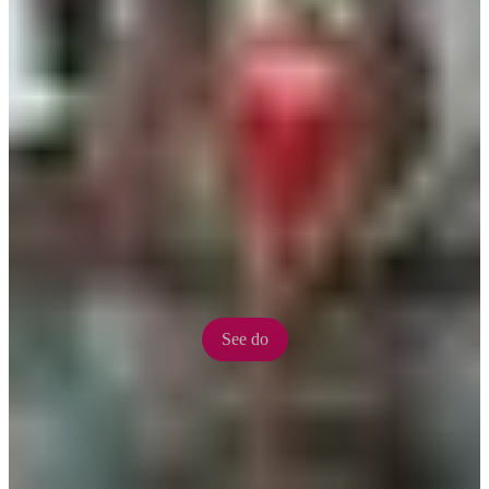
Mindil Beach Resort
Cool down in the Territory’s only swim-up pool bar where resort
rooms surround a white sand beach and lagoon pool. Try your luck
in the beachfront Casino or dine at Chinese and Italian style
restaurants
See do