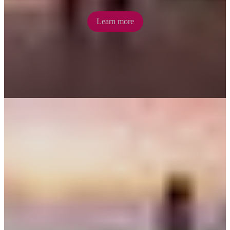
Learn more
Sunset Harbour Cruise
Darwin’s sunsets are legendary and there’s no better way to enjoy
them than on a twilight harbour cruise. Linger over a romantic