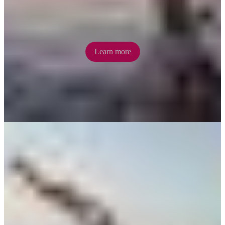
dinner or indulge in cocktails with friends as the sky turns scarlet
above Darwin Harbour.
Learn more
Darwin Waterfront