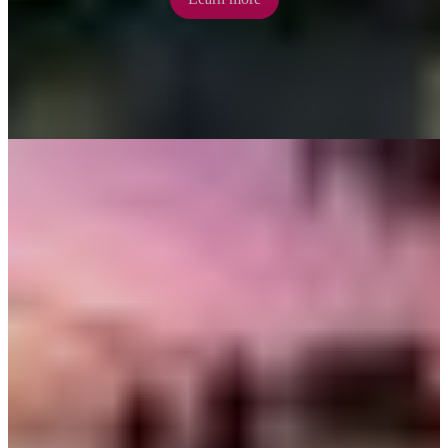
Tiwi Islands
Catch the ferry from Cullen Bay or take a short scenic flight from
Darwin to the Tiwi Islands. Experience Aboriginal culture, visit Tiwi
Designs Art Centre and learn of the island’s intriguing history.