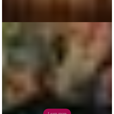
Litchfield National Park
Just an hour’s drive from Darwin, Litchfield National Park is all
about walking trails, waterfalls and swimming holes. Camp amidst
nature at Wangi Falls, marvel at 2m-tall magnetic termite mounds or
hike through rainforest to Florence Falls.
Learn more