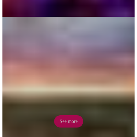
Nature’s Way
Take an epic road trip from Darwin taking in Kakadu, Nitmiluk and
Litchfield National Parks to see the very best of the Top End.
See more