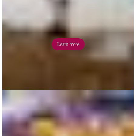
Soak up the tropical vibe at Darwin Waterfront a short walk from
the CBD. A Wave Lagoon and free saltwater lagoon and beach is
surrounded by tropical gardens and cafes, restaurants and bars.
Learn more