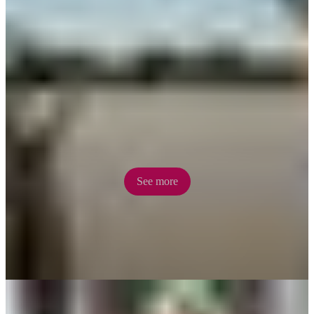
Jumping Crocs
Crocodiles are as much a part of the Territory as its famed sunsets.
Take a Jumping Crocodile Cruise on the Adelaide River to get up
close and personal (in complete safety) with these magnificent apex
predators.
See more