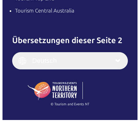
Tourism Central Australia
Übersetzungen dieser Seite 2
English
Italiano
English (UK)
Deutsch
Deutsch
English (US)
日本語
English
简体中文
(Singapore)
繁體中文
Français
© Tourism and Events NT