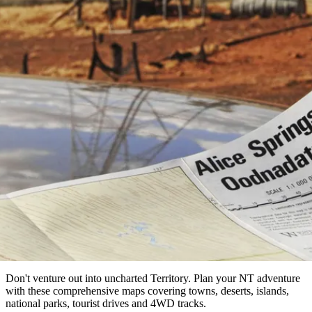
Die
Erlebnisse
Planen
Nationalpark
Glamping
Park
Luxuserlebnisse
East
Geschichte
beliebtesten
&
Tiwi-
Arnhem
und
Inseln
Gaumenfreuden
Land
Erbe
Festivals
Karlu
Orte
Buchen
und
Nitmiluk-
Karlu
Mataranka
Veranstaltungen
Nationalpark
Angeln
/
Tjorita
Reise planen
Reisetyp
Devils
/
Marbles
Maguk
West-
Aktivitäten
MacDonnell-
Nationalpark
Landkarten
Outback
Praktische
und
Infos
Top
outdoor
10
Reiseplanung
Listen
Planungstools
Nach
Region
erkunden
Suche:
Don't venture out into uncharted Territory. Plan your NT adventure
with these comprehensive maps covering towns, deserts, islands,
national parks, tourist drives and 4WD tracks.