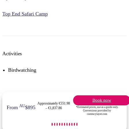
Top End Safari Camp
Activities
Birdwatching
Book now
Approximately €551.98
AU
From
$895
*Estimated prices, use as a guide only.
– €1,837.86
Conversions provided by
currencylayer.com