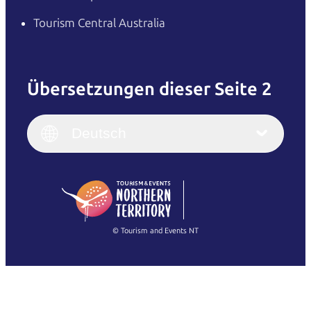
Tourism Central Australia
Übersetzungen dieser Seite 2
English
Italiano
English (UK)
Deutsch
Deutsch
English (US)
日本語
English
简体中文
(Singapore)
繁體中文
Français
© Tourism and Events NT
Alle Fotos anzeigen