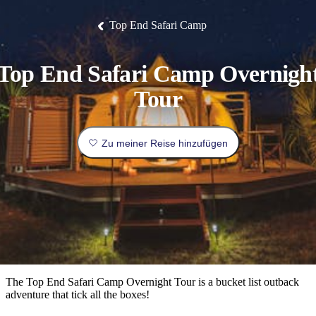
Die
Erlebnisse
Planen
Nationalpark
Glamping
Park
Luxuserlebnisse
East
Geschichte
beliebtesten
&
Tiwi-
Arnhem
und
Top End Safari Camp
Inseln
Gaumenfreuden
Land
Erbe
Festivals
Karlu
Orte
Buchen
und
Nitmiluk-
Karlu
Mataranka
Veranstaltungen
Nationalpark
Angeln
/
Tjorita
Reisetyp
Devils
/
Top End Safari Camp Overnigh
Marbles
Maguk
West-
Aktivitäten
MacDonnell-
Tour
Nationalpark
Outback
Praktische
und
Infos
Top
outdoor
10
Zu meiner Reise hinzufügen
Reiseplanung
Listen
Planungstools
Nach
Region
erkunden
Suche:
The Top End Safari Camp Overnight Tour is a bucket list outback
adventure that tick all the boxes!