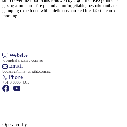
sunset over the floodplains followed by a gourmet BBQ dinner, star
gazing around our fire pit and an unforgettable, bespoke outback
glamping experience with a delicious, cooked breakfast the next
morning.
Website
topendsafaricamp.com.au
Email
bookings@mattwright.com.au
Phone
+61 8 8983 4017
Operated by