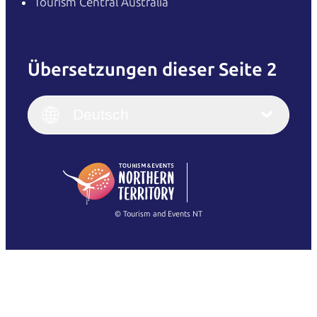
Tourism Central Australia
Übersetzungen dieser Seite 2
English
Italiano
English (UK)
Deutsch
Deutsch
English (US)
日本語
English
简体中文
(Singapore)
繁體中文
Français
© Tourism and Events NT
Alle Fotos anzeigen