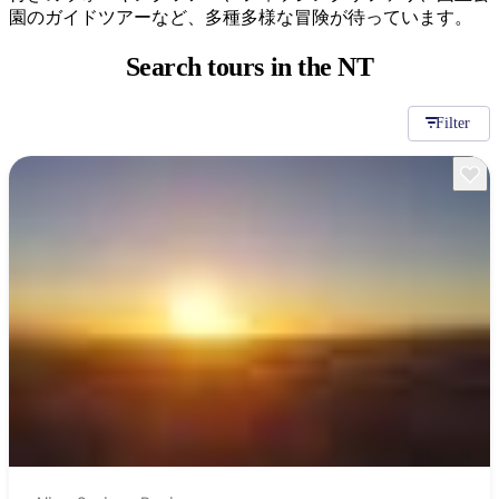
ア
ク
園のガイドツアーなど、多種多様な冒険が待っています。
で
ク
と
し
テ
Search tours
in the NT
ア
た
計
ィ
ウ
い
画
ビ
Filter
ト
こ
ツ
テ
ド
と
ー
ィ
ア
ル
地
旅
域
行
ご
を
と
計
に
画
散
す
策
る