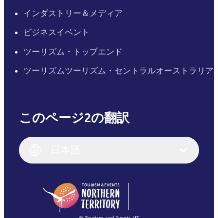
インダストリー＆メディア
ビジネスイベント
ツーリズム・トップエンド
ツーリズムツーリズム・セントラルオーストラリア
このページ2の翻訳
English
Italiano
English (UK)
日本語
Deutsch
English (US)
日本語
English
简体中文
(Singapore)
繁體中文
Français