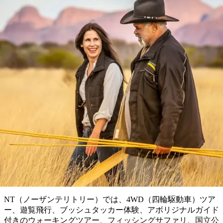
ブ
グ
ネ
ン
園
物
園
統
ィ
立
な
ル
ラ
ル
諸
釣
公
体
ズ
ン
国
旅
ナ
最
島
り
園
験
保
ピ
立
の
護
ン
公
コ
も
ビ
区
グ
園
ツ
人
ゲ
体
計
気
ガイド同行ツアー
ー
験
画
が
シ
と
高
予
い
ョ
約
場
旅
ン
所
行
タ
エ
イ
実
リ
プ
用
ア
ア
的
ウ
な
ト
NT（ノーザンテリトリー）では、4WD（四輪駆動車）ツア
情
バ
現
ー、遊覧飛行、ブッシュタッカー体験、アボリジナルガイド
報
ッ
地
付きのウォーキングツアー、フィッシングサファリ、国立公