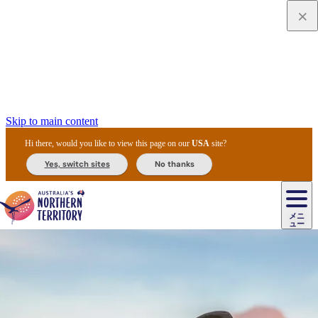
Skip to main content
Hi there, would you like to view this page on our
USA
site?
Yes, switch sites
No thanks
ジ
カ
ョ
ウ
フ
ア
ル
リ
ル
ェ
ウ
お
ル
ッ
ル/
フ
ガ
ス
ト
得
メニ
リ
カ
ト
エ
先
ー
イ
ュー
ア
テ
交
ド
な
ッ
ル
ジ
ア
住
ド
ド
リ
ィ
通
カ
ア・
プ
チ
ル
ャ/
ー
民
ダ
＆
同
ス
バ
機
カ
ア
ラ
フ
/
キ
ウ
ズ
文
宿
ー
ド
行
ス
ル
関
ド
ク
ン
ィ
ワ
ラ
デ
ャ
ェ
ロ
化
泊
ウ
リ
ツ
プ
と
＆
ゥ
テ
＆
ー
自
タ
ニ
グ
ビ
ン
ス
ッ
体
施
ィ
ン
ア
メ
リ
イ
レ
国
ィ
オ
ル
然
ル
ト
ジ
ル
ピ
ト
ク
験
設
ン
ク
ー
ン
ベ
ン
立
ビ
フ
ド
と
カ
歴
ミ
ュ
ズ・
ン
マ
グ
ン
タ
公
テ
ァ
国
野
国
史
イ
テ
ル
ア
マ
グ
ク
ズ
ト
ル
園
ィ
ー
立
生
立
と
ィ
ク
リ
ー
&
ド
公
生
公
伝
ウ
国
ー