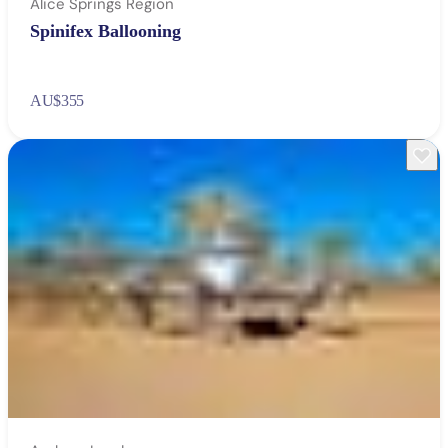
Alice Springs Region
Spinifex Ballooning
AU
$355
検
索:
Sign
up