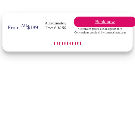
Book now
Approximately
AU
From
$189
From
€116.56
*Estimated prices, use as a guide only.
Conversions provided by currencylayer.com