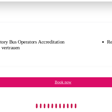
itory Bus Operators Accreditation
Re
 vertrauen
Book now