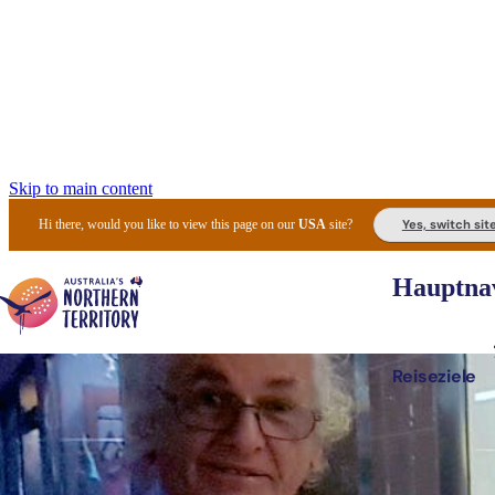
Skip to main content
Yes, switch sit
Hi there, would you like to view this page on our
USA
site?
Hauptnav
Reiseziele
Die