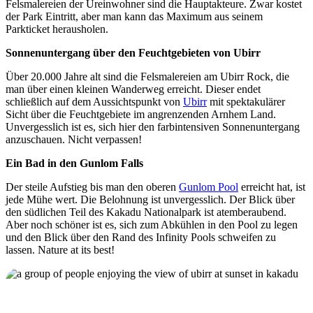
Felsmalereien der Ureinwohner sind die Hauptakteure. Zwar kostet
Sign
der Park Eintritt, aber man kann das Maximum aus seinem
up
Parkticket herausholen.
Sonnenuntergang über den Feuchtgebieten von Ubirr
Über 20.000 Jahre alt sind die Felsmalereien am Ubirr Rock, die
man über einen kleinen Wanderweg erreicht. Dieser endet
schließlich auf dem Aussichtspunkt von
Ubirr
mit spektakulärer
Sicht über die Feuchtgebiete im angrenzenden Arnhem Land.
Unvergesslich ist es, sich hier den farbintensiven Sonnenuntergang
anzuschauen. Nicht verpassen!
Ein Bad in den Gunlom Falls
Der steile Aufstieg bis man den oberen
Gunlom Pool
erreicht hat, ist
jede Mühe wert. Die Belohnung ist unvergesslich. Der Blick über
den südlichen Teil des Kakadu Nationalpark ist atemberaubend.
Aber noch schöner ist es, sich zum Abkühlen in den Pool zu legen
und den Blick über den Rand des Infinity Pools schweifen zu
lassen. Nature at its best!