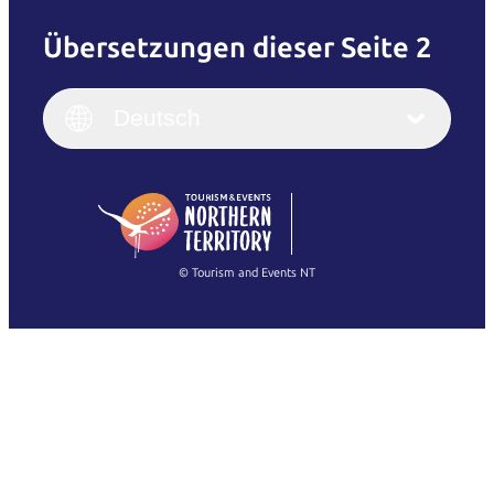
Übersetzungen dieser Seite 2
English
Italiano
English (UK)
Deutsch
Deutsch
English (US)
日本語
English
简体中文
(Singapore)
繁體中文
Français
© Tourism and Events NT