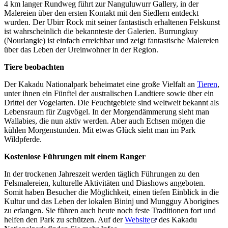
4 km langer Rundweg führt zur Nanguluwurr Gallery, in der
Malereien über den ersten Kontakt mit den Siedlern entdeckt
wurden. Der Ubirr Rock mit seiner fantastisch erhaltenen Felskunst
ist wahrscheinlich die bekannteste der Galerien. Burrungkuy
(Nourlangie) ist einfach erreichbar und zeigt fantastische Malereien
über das Leben der Ureinwohner in der Region.
Tiere beobachten
Der Kakadu Nationalpark beheimatet eine große Vielfalt an
Tieren
,
unter ihnen ein Fünftel der australischen Landtiere sowie über ein
Drittel der Vogelarten. Die Feuchtgebiete sind weltweit bekannt als
Lebensraum für Zugvögel. In der Morgendämmerung sieht man
Wallabies, die nun aktiv werden. Aber auch Echsen mögen die
kühlen Morgenstunden. Mit etwas Glück sieht man im Park
Wildpferde.
Kostenlose Führungen mit einem Ranger
In der trockenen Jahreszeit werden täglich Führungen zu den
Felsmalereien, kulturelle Aktivitäten und Diashows angeboten.
Somit haben Besucher die Möglichkeit, einen tiefen Einblick in die
Kultur und das Leben der lokalen Bininj und Mungguy Aborigines
zu erlangen. Sie führen auch heute noch feste Traditionen fort und
helfen den Park zu schützen. Auf der
Website
des Kakadu