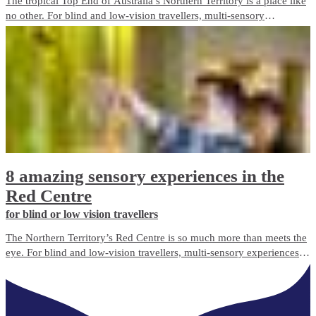
The tropical Top End of Australia’s Northern Territory is a place like
no other. For blind and low-vision travellers, multi-sensory
experiences abound, offering a unique and immersive way to
discover this incredible destination and everything it has to offer.
8 amazing sensory experiences in the
Red Centre
for blind or low vision travellers
The Northern Territory’s Red Centre is so much more than meets the
eye. For blind and low-vision travellers, multi-sensory experiences
abound, offering a unique and immersive way to discover the
destination beyond sight.