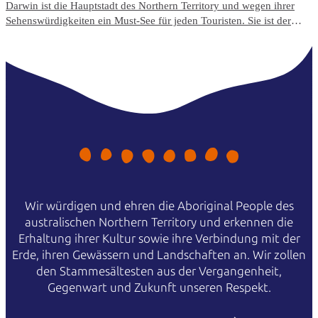
Darwin ist die Hauptstadt des Northern Territory und wegen ihrer
Sehenswürdigkeiten ein Must-See für jeden Touristen. Sie ist der
Ausgangspunkt für einige der weltweit schönsten Touristenziele.
Beispiele hierfür sind die Kakadu und Litchfield Nationalparks.
Doch wo genau sollten Sie in Darwin verweilen?
Wir würdigen und ehren die Aboriginal People des
australischen Northern Territory und erkennen die
Erhaltung ihrer Kultur sowie ihre Verbindung mit der
Erde, ihren Gewässern und Landschaften an. Wir zollen
den Stammesältesten aus der Vergangenheit,
Gegenwart und Zukunft unseren Respekt.