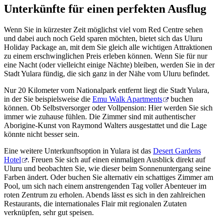
Unterkünfte für einen perfekten Ausflug
Wenn Sie in kürzester Zeit möglichst viel vom Red Centre sehen
und dabei auch noch Geld sparen möchten, bietet sich das Uluru
Holiday Package an, mit dem Sie gleich alle wichtigen Attraktionen
zu einem erschwinglichen Preis erleben können. Wenn Sie für nur
eine Nacht (oder vielleicht einige Nächte) bleiben, werden Sie in der
Stadt Yulara fündig, die sich ganz in der Nähe vom Uluru befindet.
Nur 20 Kilometer vom Nationalpark entfernt liegt die Stadt Yulara,
in der Sie beispielsweise die
Emu Walk Apartments
buchen
können. Ob Selbstversorger oder Vollpension: Hier werden Sie sich
immer wie zuhause fühlen. Die Zimmer sind mit authentischer
Aborigine-Kunst von Raymond Walters ausgestattet und die Lage
könnte nicht besser sein.
Eine weitere Unterkunftsoption in Yulara ist das
Desert Gardens
Hotel
. Freuen Sie sich auf einen einmaligen Ausblick direkt auf
Uluru und beobachten Sie, wie dieser beim Sonnenuntergang seine
Farben ändert. Oder buchen Sie alternativ ein schattiges Zimmer am
Pool, um sich nach einem anstrengenden Tag voller Abenteuer im
roten Zentrum zu erholen. Abends lässt es sich in den zahlreichen
Restaurants, die internationales Flair mit regionalen Zutaten
verknüpfen, sehr gut speisen.