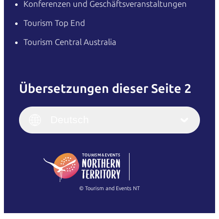
Konferenzen und Geschäftsveranstaltungen
Tourism Top End
Tourism Central Australia
Übersetzungen dieser Seite 2
English
Italiano
English (UK)
Deutsch
Deutsch
English (US)
日本語
English
简体中文
(Singapore)
繁體中文
Français
© Tourism and Events NT