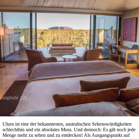
Die
Erlebnisse
Planen
Nationalpark
Glamping
Park
Luxuserlebnisse
East
Geschichte
beliebtesten
&
Tiwi-
Arnhem
und
Artikel
Inseln
Gaumenfreuden
Land
Erbe
Festivals
Karlu
Orte
Buchen
und
Nitmiluk-
Karlu
Mataranka
Veranstaltungen
Nationalpark
Angeln
/
Tjorita
Reisetyp
Devils
/
​Der ultimative Guide für
Marbles
Maguk
West-
Aktivitäten
MacDonnell-
Nationalpark
Unterkünfte am Uluru und
Outback
Praktische
und
Infos
Top
Umgebung
outdoor
10
Reiseplanung
Listen
Planungstools
Nach
Region
Longitude 131
erkunden
Suche:
Uluru ist eine der bekanntesten, australischen Sehenswürdigkeiten
schlechthin und ein absolutes Muss. Und dennoch: Es gilt noch jede
Menge mehr zu sehen und zu entdecken! Als Ausgangspunkt auf