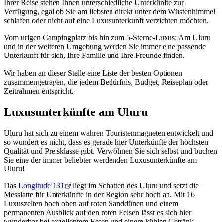
Ihrer Reise stehen Ihnen unterschiedliche Unterkünfte zur
Sign
Verfügung, egal ob Sie am liebsten direkt unter dem Wüstenhimmel
up
schlafen oder nicht auf eine Luxusunterkunft verzichten möchten.
Vom urigen Campingplatz bis hin zum 5-Sterne-Luxus: Am Uluru
und in der weiteren Umgebung werden Sie immer eine passende
Unterkunft für sich, Ihre Familie und Ihre Freunde finden.
Wir haben an dieser Stelle eine Liste der besten Optionen
zusammengetragen, die jedem Bedürfnis, Budget, Reiseplan oder
Zeitrahmen entspricht.
Luxusunterkünfte am Uluru
Uluru hat sich zu einem wahren Touristenmagneten entwickelt und
so wundert es nicht, dass es gerade hier Unterkünfte der höchsten
Qualität und Preisklasse gibt. Verwöhnen Sie sich selbst und buchen
Sie eine der immer beliebter werdenden Luxusunterkünfte am
Uluru!
Das
Longitude 131
liegt im Schatten des Uluru und setzt die
Messlatte für Unterkünfte in der Region sehr hoch an. Mit 16
Luxuszelten hoch oben auf roten Sanddünen und einem
permanenten Ausblick auf den roten Felsen lässt es sich hier
wunderbar bei exzellentem Essen und einem kühlen Getränk