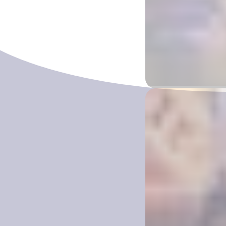
达尔文节
Darwin Region
20
帕罗村市