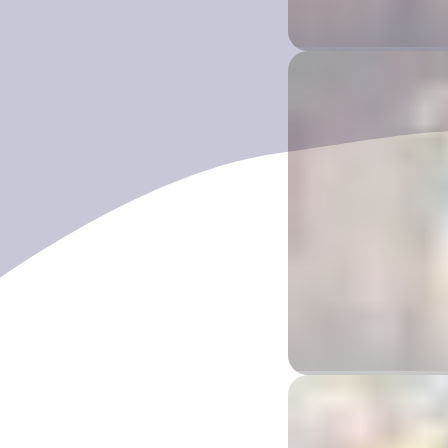
Darwin Region
沙漠暴徒
Alice Springs Region