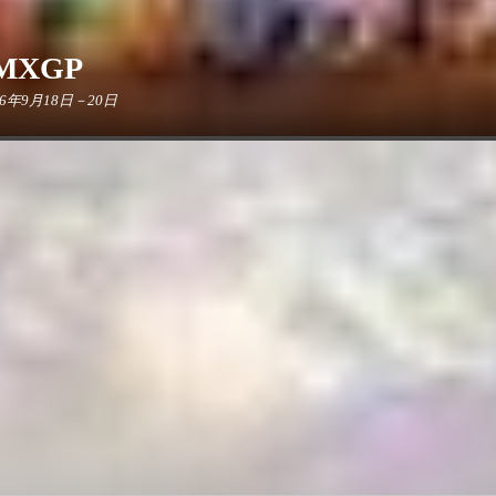
MXGP
26年9月18日－20日
站即将席卷达尔文，届时，这座澳大利亚赛车场将沸腾起来，无数车迷涌入
凡。
26年8月5日－23日