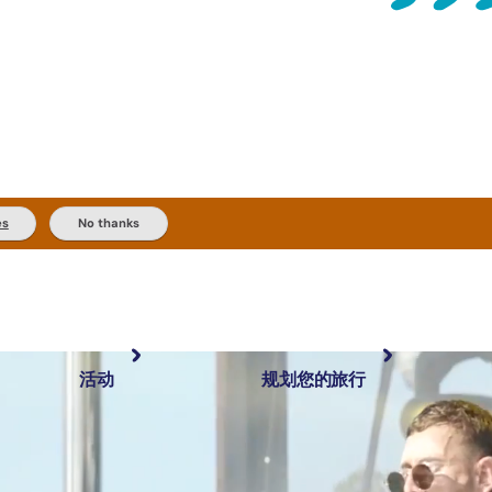
es
No thanks
活动
规划您的旅行
最受欢迎目的地
规划和预订
体验
旅行者类型
内陆和户外
实用信息
精选榜单
规划工具
按地区探索
搜索: