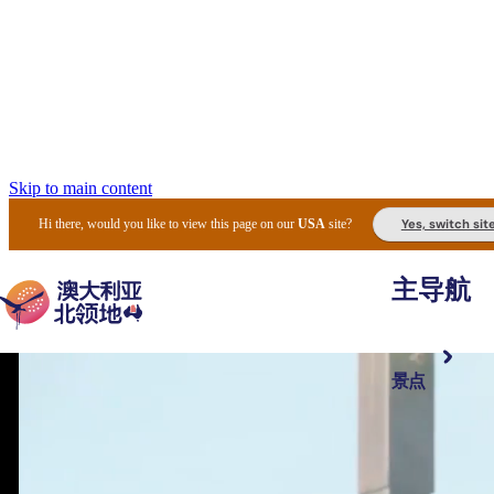
Skip to main content
Yes, switch sit
Hi there, would you like to view this page on our
USA
site?
主导航
景点