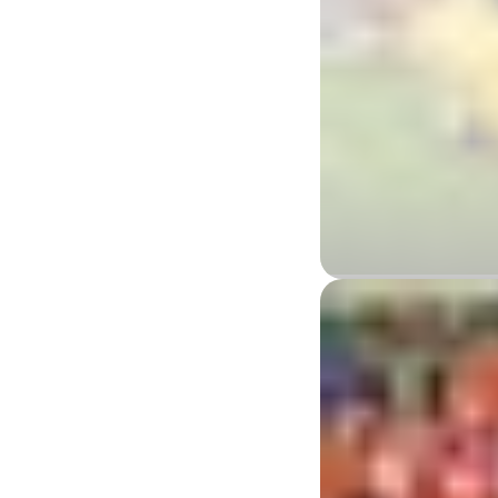
红色中心N
Alice Springs Region