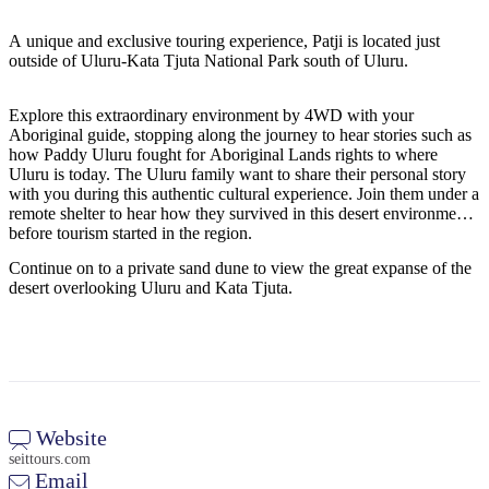
旅
规
按
行
划
地
A unique and exclusive touring experience, Patji is located just
工
区
outside of Uluru-Kata Tjuta National Park south of Uluru.
具
探
Explore this extraordinary environment by 4WD with your
索
Aboriginal guide, stopping along the journey to hear stories such as
how Paddy Uluru fought for Aboriginal Lands rights to where
Uluru is today. The Uluru family want to share their personal story
搜
with you during this authentic cultural experience. Join them under a
remote shelter to hear how they survived in this desert environment
索:
before tourism started in the region.
Continue on to a private sand dune to view the great expanse of the
desert overlooking Uluru and Kata Tjuta.
Sign
up
Website
seittours.com
Email