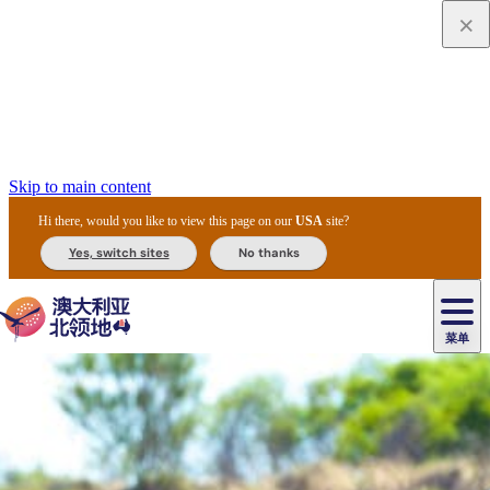
Skip to main content
Hi there, would you like to view this page on our
USA
site?
Yes, switch sites
No thanks
菜单
原
住
导
民
游
卡
文
爱
美
陪
卡
李
自
达
化
丽
食
同
节
租
杜
户
治
然
瓦
卡
尔
体
住
斯
攻
旅
主
庆
车
国
外
菲
和
塔
鲁
茨
文
验
宿
泉
略
程
乌
与
和
家
和
特
野
卡
历
尼
卡
奥
鲁
活
交
公
探
国
生
国
史
导
特
鲁
里
鲁
动
通
园
险
家
动
家
和
东
马
露
米
/
查
公
植
公
遗
提
阿
高