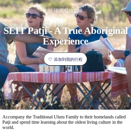
塔
营
鲁
航
魔
/
园
物
园
产
维
纳
端
兰
和
克
鬼
最
体
西
群
钓
姆
旅
卡
豪
国
旅
大
麦
SEIT 北领地之旅
岛
鱼
地
游
温
华
家
行
受
验
理
马
克
泉
野
公
灵
景
石
古
唐
欢
池
营
园
感
保
克
纳
点
护
瀑
国
SEIT Patji - A True Aboriginal
规
迎
区
布
家
公
划
目
旅
Experience
园
和
的
行
预
地
者
订
活
添加到我的行程
类
动
型
内
实
陆
用
和
精
信
户
规
选
息
外
划
榜
您
单
Accompany the Traditional Uluru Family to their homelands called
Patji and spend time learning about the oldest living culture in the
的
world.