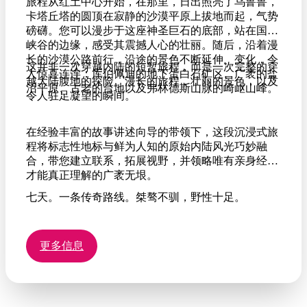
旅程从红土中心开始，在那里，日出照亮了乌鲁鲁，
卡塔丘塔的圆顶在寂静的沙漠平原上拔地而起，气势
磅礴。您可以漫步于这座神圣巨石的底部，站在国王
峡谷的边缘，感受其震撼人心的壮丽。随后，沿着漫
长的沙漠公路前行，沿途的景色不断延伸、变化，令
这并非一次穿越内陆的短暂旅程，而是一次完整的穿
人惊喜连连：库伯佩迪的地下蛋白石矿区、广袤的盐
越大陆腹地的探险。漫长的旅程，壮丽的景色，以及
沼平原、古老的台地以及弗林德斯山脉的崎岖山峰。
令人驻足凝望的瞬间。
在经验丰富的故事讲述向导的带领下，这段沉浸式旅
程将标志性地标与鲜为人知的原始内陆风光巧妙融
合，带您建立联系，拓展视野，并领略唯有亲身经历
才能真正理解的广袤无垠。
七天。一条传奇路线。桀骜不驯，野性十足。
更多信息