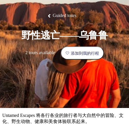
塔
营
鲁
航
魔
/
园
物
园
产
维
纳
端
兰
和
克
鬼
最
体
西
群
钓
姆
旅
卡
豪
国
旅
大
麦
岛
鱼
地
游
温
华
家
行
受
验
理
马
克
Guided tours
泉
野
公
灵
景
石
古
唐
欢
池
营
园
感
保
克
纳
点
护
瀑
国
规
迎
区
布
家
野性逃亡——乌鲁鲁
公
划
目
旅
园
和
的
行
预
地
者
2 tours available
添加到我的行程
订
活
类
动
型
内
实
陆
用
和
精
信
户
规
选
息
外
划
榜
您
单
Untamed Escapes 将各行各业的旅行者与大自然中的冒险、文
的
化、野生动物、健康和美食体验联系起来。