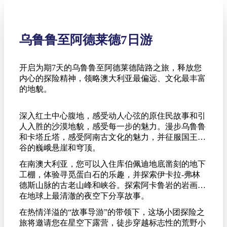
乌鲁鲁至阿德莱德7日游
开启为期7天的乌鲁鲁至阿德莱德陆路之旅，释放您
内心的探险精神，领略澳大利亚最偏远、文化最丰富
的地貌。
深入红土中心腹地，感受动人心弦的原住民故事和引
人入胜的沙漠地貌，感受每一步的魅力。漫步乌鲁鲁
和卡塔丘塔，感受阿南古文化的魅力，并征服国王峡
谷的巍峨悬崖和穹顶。
在南澳大利亚，您可以入住库伯佩迪地底凿刻的地下
工棚，体验寻觅蛋白石的乐趣，并探索伊卡拉-弗林
德斯山脉的古老山峰和峡谷。探索阿卡鲁岩的岩画，
在地球上最清澈的夜空下分享故事。
在热情洋溢的“故事导游”的带领下，这场小团探险之
旅将邀请您在星空下露营，徒步穿越标志性的荒野小