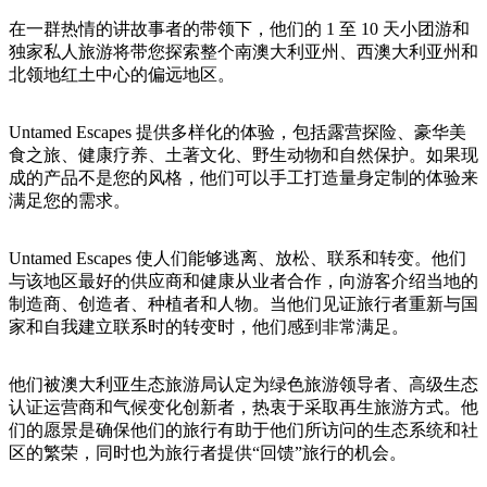
旅
规
按
行
划
在一群热情的讲故事者的带领下，他们的 1 至 10 天小团游和
地
独家私人旅游将带您探索整个南澳大利亚州、西澳大利亚州和
工
区
北领地红土中心的偏远地区。
具
探
索
Untamed Escapes 提供多样化的体验，包括露营探险、豪华美
食之旅、健康疗养、土著文化、野生动物和自然保护。如果现
成的产品不是您的风格，他们可以手工打造量身定制的体验来
搜
满足您的需求。
索:
Untamed Escapes 使人们能够逃离、放松、联系和转变。他们
与该地区最好的供应商和健康从业者合作，向游客介绍当地的
制造商、创造者、种植者和人物。当他们见证旅行者重新与国
Sign
家和自我建立联系时的转变时，他们感到非常满足。
up
他们被澳大利亚生态旅游局认定为绿色旅游领导者、高级生态
认证运营商和气候变化创新者，热衷于采取再生旅游方式。他
们的愿景是确保他们的旅行有助于他们所访问的生态系统和社
区的繁荣，同时也为旅行者提供“回馈”旅行的机会。