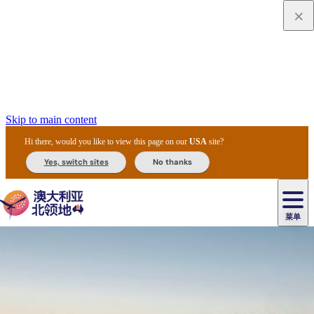
Skip to main content
Hi there, would you like to view this page on our
USA
site?
Yes, switch sites
No thanks
菜单
原
住
导
民
游
卡
文
爱
美
陪
卡
李
自
达
化
丽
食
同
节
租
杜
户
治
然
瓦
卡
尔
体
住
斯
攻
旅
主
庆
车
国
外
菲
和
塔
鲁
茨
文
验
宿
泉
略
程
乌
与
和
家
和
特
野
卡
历
尼
卡
奥
鲁
活
交
公
探
国
生
国
史
导
特
鲁
里
鲁
动
通
园
险
家
动
家
和
东
马
露
米
/
查
公
植
公
遗
提
阿
高