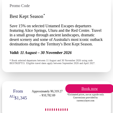
Promo Code
*
Best Kept Season
Save 15% on selected Untamed Escapes departures
featuring Alice Springs, Uluru and the Red Centre. Travel
in a small group through ancient landscapes, dramatic
desert scenery and some of Australia's most iconic outback
destinations during the Territory's Best Kept Season.
Valid:
11 August – 30 November 2026
* Book selected departures between 11 August and 30 November 2026 using code
BESTKEPT15. Eligible travel dates apply between September 2026 and April 2027.
Book now
From
Approximately ¥6,319.27
*Estimated prices, use as a guide only.
– ¥10,782.69
AU
$1,345
Conversions provided by
currencylayer.com