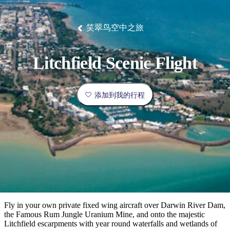
塔
营
鲁
航
魔
/
园
物
园
产
维
纳
端
兰
和
克
鬼
最
体
西
群
钓
姆
旅
卡
豪
国
旅
大
麦
岛
鱼
地
游
温
华
家
行
受
验
理
马
克
笑翠鸟空中之旅
泉
野
公
灵
景
石
古
唐
欢
池
营
园
感
保
克
纳
点
护
瀑
国
规
迎
区
布
家
Litchfield Scenic Flight
公
划
目
旅
园
和
的
行
预
地
者
添加到我的行程
订
活
类
动
型
内
实
陆
用
和
精
信
户
规
选
息
外
划
榜
您
单
Fly in your own private fixed wing aircraft over Darwin River Dam,
the Famous Rum Jungle Uranium Mine, and onto the majestic
的
Litchfield escarpments with year round waterfalls and wetlands of