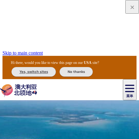
Skip to main content
Hi there, would you like to view this page on our
USA
site?
Yes, switch sites
No thanks
菜单
原
住
导
民
游
卡
文
爱
美
陪
卡
李
自
达
化
丽
食
同
节
租
杜
户
治
然
瓦
卡
尔
体
住
斯
攻
旅
主
庆
车
国
外
菲
和
塔
鲁
茨
文
验
宿
泉
略
程
乌
与
和
家
和
特
野
卡
历
尼
卡
奥
鲁
活
交
公
探
国
生
国
史
导
特
鲁
里
鲁
动
通
园
险
家
动
家
和
东
马
露
米
/
查
公
植
公
遗
提
阿
高