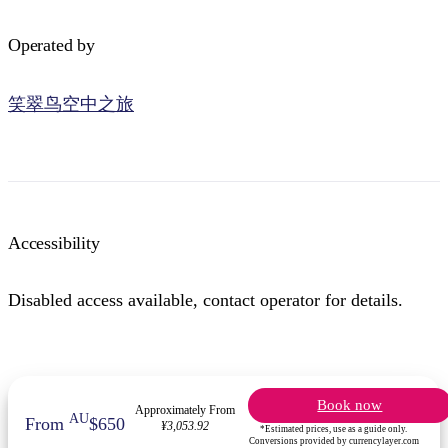
Operated by
笑翠鸟空中之旅
Accessibility
Disabled access available, contact operator for details.
Book now
Approximately From
AU
From
$650
¥3,053.92
*Estimated prices, use as a guide only.
Conversions provided by currencylayer.com