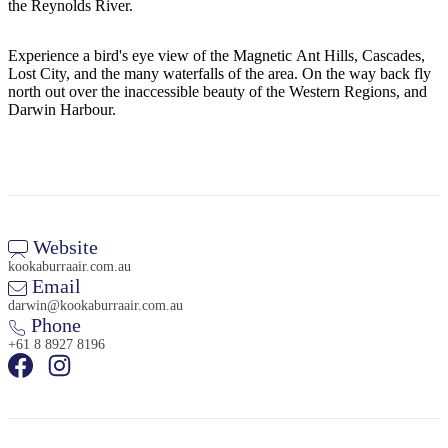
旅
规
按
the Reynolds River.
行
划
地
工
区
Experience a bird's eye view of the Magnetic Ant Hills, Cascades,
Lost City, and the many waterfalls of the area. On the way back fly
具
探
north out over the inaccessible beauty of the Western Regions, and
索
Darwin Harbour.
搜
索:
Website
kookaburraair.com.au
Email
Sign
darwin@kookaburraair.com.au
up
Phone
+61 8 8927 8196