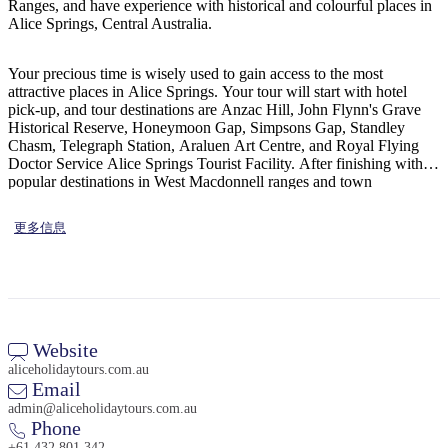
旅
规
按
Ranges, and have experience with historical and colourful places in
Alice Springs, Central Australia.
行
划
地
工
区
Your precious time is wisely used to gain access to the most
具
探
attractive places in Alice Springs. Your tour will start with hotel
索
pick-up, and tour destinations are Anzac Hill, John Flynn's Grave
Historical Reserve, Honeymoon Gap, Simpsons Gap, Standley
Chasm, Telegraph Station, Araluen Art Centre, and Royal Flying
Doctor Service Alice Springs Tourist Facility. After finishing with
搜
popular destinations in West Macdonnell ranges and town
索:
highlights, we proceed towards Emily Gap & Jessie Gap in East
Macdonnell Ranges. We conclude your tour with these attractions
更多信息
and will drop you at your hotels or caravan parks.
Sign
up
Website
aliceholidaytours.com.au
Email
admin@aliceholidaytours.com.au
Phone
+61 432 801 342