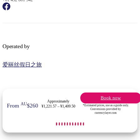
Operated by
爱丽丝假日之旅
Book now
Approximately
AU
From
$260
*Estimated prices, use as a guide only.
¥1,221.57 – ¥1,409.50
Conversions provided by
currencylayer.com