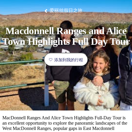
塔
营
鲁
航
魔
/
园
物
园
产
维
纳
端
兰
和
克
鬼
最
体
西
群
钓
姆
旅
卡
豪
国
旅
大
麦
爱丽丝假日之旅
岛
鱼
地
游
温
华
家
行
受
验
理
马
克
泉
野
公
灵
景
石
古
唐
欢
池
营
园
感
保
克
纳
点
护
瀑
国
Macdonnell Ranges and Alice
规
迎
区
布
家
公
划
目
旅
Town Highlights Full Day Tour
园
和
的
行
预
地
者
订
活
添加到我的行程
类
动
型
内
实
陆
用
和
精
信
户
规
选
息
外
划
榜
您
单
MacDonnell Ranges And Alice Town Highlights Full-Day Tour is
an excellent opportunity to explore the panoramic landscapes of the
的
West MacDonnell Ranges, popular gaps in East Macdonnell