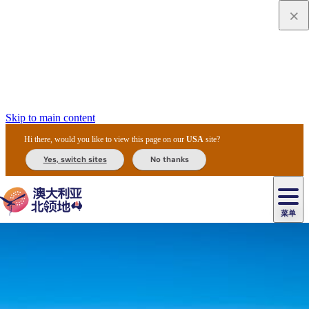
Skip to main content
Hi there, would you like to view this page on our
USA
site?
Yes, switch sites
No thanks
菜单
原
住
导
民
游
卡
文
爱
美
陪
卡
李
自
达
化
丽
食
同
节
租
杜
户
治
然
瓦
卡
尔
体
住
斯
攻
旅
主
庆
车
国
外
菲
和
塔
鲁
茨
文
验
宿
泉
略
程
乌
与
和
家
和
特
野
卡
历
尼
卡
奥
鲁
活
交
公
探
国
生
国
史
导
特
鲁
里
鲁
动
通
园
险
家
动
家
和
东
马
露
米
/
查
公
植
公
遗
提
阿
高