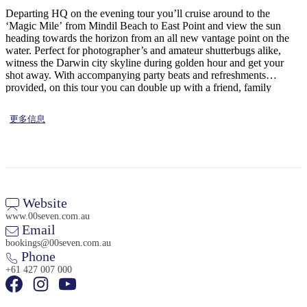
旅
规
按
Departing HQ on the evening tour you’ll cruise around to the
行
划
地
‘Magic Mile’ from Mindil Beach to East Point and view the sun
工
区
heading towards the horizon from an all new vantage point on the
water. Perfect for photographer’s and amateur shutterbugs alike,
具
探
witness the Darwin city skyline during golden hour and get your
索
shot away. With accompanying party beats and refreshments
provided, on this tour you can double up with a friend, family
member or loved one for a group experience not to be missed. Do
you like your martini shaken or stirred?
更多信息
搜
索:
Sign
Website
up
www.00seven.com.au
Email
bookings@00seven.com.au
Phone
+61 427 007 000