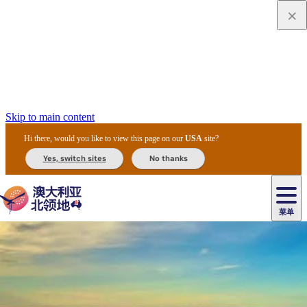
Skip to main content
Hi there, would you like to view this page on our
USA
site?
Yes, switch sites
No thanks
菜单
原
住
导
民
游
卡
文
爱
美
陪
卡
李
自
达
化
丽
食
同
节
租
杜
户
治
然
瓦
卡
尔
体
住
斯
攻
旅
主
庆
车
国
外
菲
和
塔
鲁
茨
文
验
宿
泉
略
程
乌
与
和
家
和
特
野
卡
历
尼
卡
奥
鲁
活
交
公
探
国
生
国
史
导
特
鲁
里
鲁
动
通
园
险
家
动
家
和
东
马
露
米
/
查
公
植
公
遗
提
阿
高