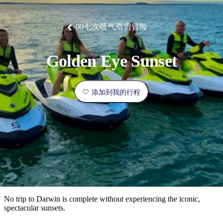
塔
营
鲁
航
魔
/
园
物
园
产
维
纳
端
兰
和
克
鬼
最
体
西
群
钓
姆
旅
卡
豪
国
旅
大
麦
岛
鱼
地
游
温
华
家
行
受
验
理
马
克
00七次喷气滑雪冒险
泉
野
公
灵
景
石
古
唐
欢
池
营
园
感
保
克
纳
点
护
瀑
国
规
迎
区
布
家
Golden Eye Sunset
公
划
目
旅
园
和
的
行
预
地
者
添加到我的行程
订
活
类
动
型
内
实
陆
用
和
精
信
户
规
选
息
外
划
榜
您
单
No trip to Darwin is complete without experiencing the iconic,
spectacular sunsets.
的