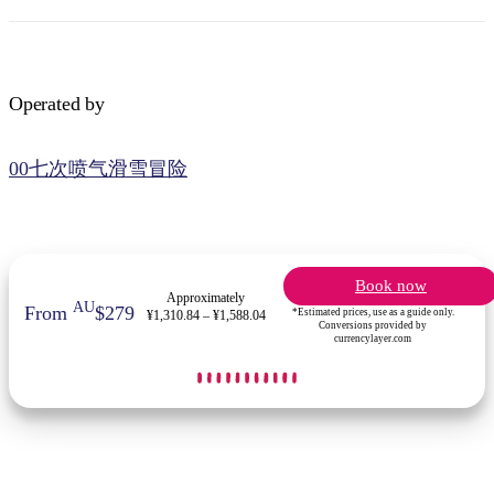
Operated by
00七次喷气滑雪冒险
Book now
Approximately
AU
From
$279
*Estimated prices, use as a guide only.
¥1,310.84 – ¥1,588.04
Conversions provided by
currencylayer.com