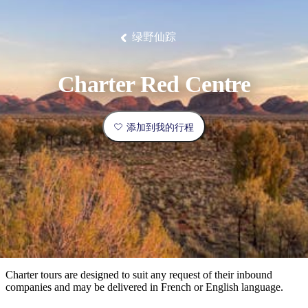
塔
营
鲁
航
魔
/
园
物
园
产
维
纳
端
兰
和
克
鬼
最
体
西
群
钓
姆
旅
卡
豪
国
旅
大
麦
岛
鱼
地
游
温
华
家
行
受
验
理
马
克
绿野仙踪
泉
野
公
灵
景
石
古
唐
欢
池
营
园
感
保
克
纳
点
护
瀑
国
规
迎
区
布
家
Charter Red Centre
公
划
目
旅
园
和
的
行
预
地
者
添加到我的行程
订
活
类
动
型
内
实
陆
用
和
精
信
户
规
选
息
外
划
榜
您
单
Charter tours are designed to suit any request of their inbound
companies and may be delivered in French or English language.
的