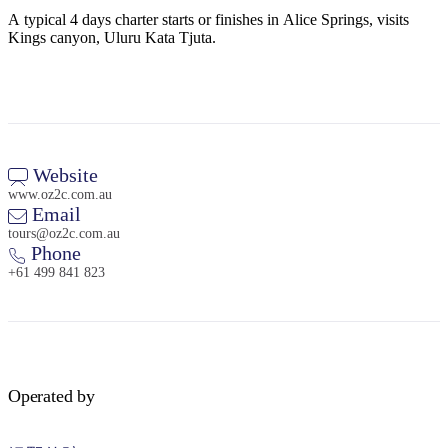
旅
规
按
A typical 4 days charter starts or finishes in Alice Springs, visits
行
划
地
Kings canyon, Uluru Kata Tjuta.
工
区
具
探
索
Website
搜
www.oz2c.com.au
索:
Email
tours@oz2c.com.au
Phone
+61 499 841 823
Sign
up
Operated by