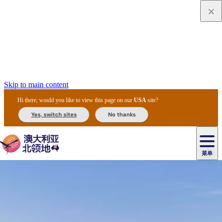
Skip to main content
Hi there, would you like to view this page on our
USA
site?
Yes, switch sites
No thanks
菜单
原
住
导
民
游
卡
文
爱
美
陪
卡
李
自
达
化
丽
食
同
节
租
杜
户
治
然
瓦
卡
尔
体
住
斯
攻
旅
主
庆
车
国
外
菲
和
塔
鲁
茨
文
验
宿
泉
略
程
乌
与
和
家
和
特
野
卡
历
尼
卡
奥
鲁
活
交
公
探
国
生
国
史
导
特
鲁
里
鲁
动
通
园
险
家
动
家
和
东
马
露
米
/
查
公
植
公
遗
提
阿
高