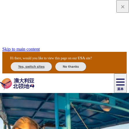
Skip to main content
Hi there, would you like to view this page on our
USA
site?
Yes, switch sites
No thanks
菜单
原
住
导
民
游
卡
文
爱
美
陪
卡
李
自
达
化
丽
食
同
节
租
杜
户
治
然
瓦
卡
尔
体
住
斯
攻
旅
主
庆
车
国
外
菲
和
塔
鲁
茨
文
验
宿
泉
略
程
乌
与
和
家
和
特
野
卡
历
尼
卡
奥
鲁
活
交
公
探
国
生
国
史
导
特
鲁
里
鲁
动
通
园
险
家
动
家
和
东
马
露
米
/
查
公
植
公
遗
提
阿
高