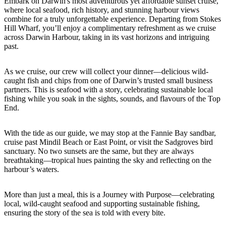
旅
规
Embark on Darwin's most adventurous yet affordable sunset cruise,
按
where local seafood, rich history, and stunning harbour views
行
划
地
combine for a truly unforgettable experience. Departing from Stokes
工
区
Hill Wharf, you’ll enjoy a complimentary refreshment as we cruise
across Darwin Harbour, taking in its vast horizons and intriguing
具
探
past.
索
As we cruise, our crew will collect your dinner—delicious wild-
caught fish and chips from one of Darwin’s trusted small business
搜
partners. This is seafood with a story, celebrating sustainable local
fishing while you soak in the sights, sounds, and flavours of the Top
索:
End.
With the tide as our guide, we may stop at the Fannie Bay sandbar,
cruise past Mindil Beach or East Point, or visit the Sadgroves bird
Sign
sanctuary. No two sunsets are the same, but they are always
up
breathtaking—tropical hues painting the sky and reflecting on the
harbour’s waters.
More than just a meal, this is a Journey with Purpose—celebrating
local, wild-caught seafood and supporting sustainable fishing,
ensuring the story of the sea is told with every bite.