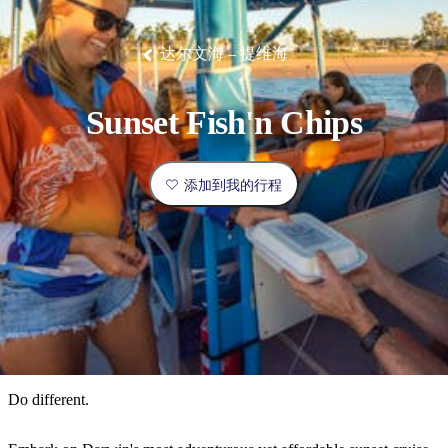
塔
营
鲁
航
魔
/
园
物
园
产
维
纳
端
兰
和
克
鬼
最
体
西
群
钓
姆
旅
卡
豪
国
旅
大
麦
岛
鱼
地
游
温
华
家
行
受
验
理
马
克
达尔文海 – 提维海
泉
野
公
灵
景
石
古
唐
欢
池
营
园
感
保
克
纳
点
护
瀑
国
规
迎
区
布
家
Sunset Fish'n Chips
公
划
目
旅
园
和
的
行
预
地
者
添加到我的行程
订
活
类
动
型
内
实
陆
用
和
精
信
户
规
选
息
外
划
榜
您
单
Do different.
的