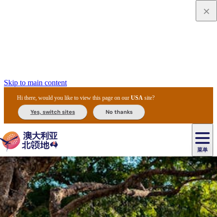
Skip to main content
Hi there, would you like to view this page on our
USA
site?
Yes, switch sites
No thanks
菜单
原
住
导
民
游
卡
文
爱
美
陪
卡
李
自
达
化
丽
食
同
节
租
杜
户
治
然
瓦
卡
尔
体
住
斯
攻
旅
主
庆
车
国
外
菲
和
塔
鲁
茨
文
验
宿
泉
略
程
乌
与
和
家
和
特
野
卡
历
尼
卡
奥
鲁
活
交
公
探
国
生
国
史
导
特
鲁
里
鲁
动
通
园
险
家
动
家
和
东
马
露
米
/
查
公
植
公
遗
提
阿
高