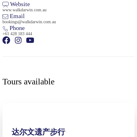
Website
www.walkdarwin.com.au
Email
bookings@walkdarwin.com.au
Phone
+61 428 183 444
Tours available
达尔文遗产步行