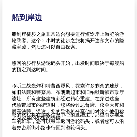
船到岸边
船到岸徒步之旅非常适合想要进行短途岸上游览的游
轮乘客。这个 2 小时的徒步之旅将揭开达尔文市的隐
藏宝藏，然后您可以自由探索。
悠闲的步行从游轮码头开始，出发时间取决于每艘船
的预定到达时间。
聆听二战轰炸和特蕾西飓风，探索许多剩余的建筑，
如旧法院和警察局、布朗斯超市和旧帕默斯顿市政厅
遗址，所有这些建筑都经过精心重建。在穿过这座现
代热带城市的街道时，您将经过总督府、议会大厦和
最高法院。沿途，您的导游将分享他们对这个他们称
您的旅程将在游客信息中心附近结束，那里有定期发
之为家乡的小镇的热情。
车的班车，您可以乘车返回游轮码头，或者您可以沿
着史密斯街小路步行回到游轮码头。