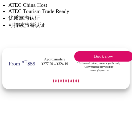
ATEC China Host
ATEC Tourism Trade Ready
优质旅游认证
可持续旅游认证
Book now
Approximately
AU
From
$59
*Estimated prices, use as a guide only.
¥277.20 – ¥324.19
Conversions provided by
currencylayer.com