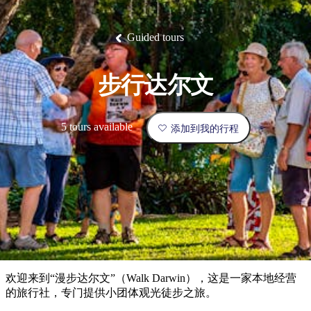
塔
营
鲁
航
魔
/
园
物
园
产
维
纳
端
兰
和
克
鬼
最
体
西
群
钓
姆
旅
卡
豪
国
旅
大
麦
岛
鱼
地
游
温
华
家
行
受
验
理
马
克
Guided tours
泉
野
公
灵
景
石
古
唐
欢
池
营
园
感
保
克
纳
点
护
瀑
国
规
迎
区
布
家
步行达尔文
公
划
目
旅
园
和
的
行
预
地
者
5 tours available
添加到我的行程
订
活
类
动
型
内
实
陆
用
和
精
信
户
规
选
息
外
划
榜
您
单
欢迎来到“漫步达尔文”（Walk Darwin），这是一家本地经营
的
的旅行社，专门提供小团体观光徒步之旅。