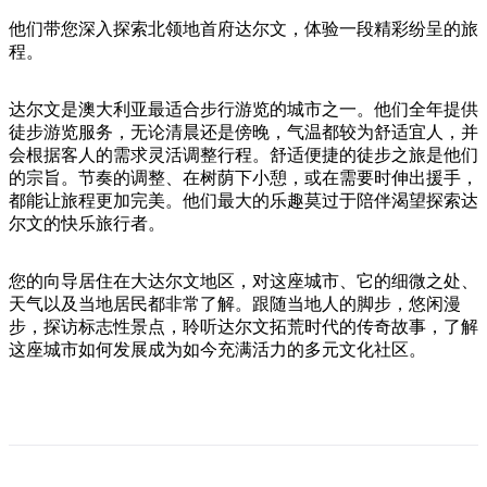
旅
规
按
行
划
他们带您深入探索北领地首府达尔文，体验一段精彩纷呈的旅
地
程。
工
区
具
探
达尔文是澳大利亚最适合步行游览的城市之一。他们全年提供
索
徒步游览服务，无论清晨还是傍晚，气温都较为舒适宜人，并
会根据客人的需求灵活调整行程。舒适便捷的徒步之旅是他们
的宗旨。节奏的调整、在树荫下小憩，或在需要时伸出援手，
搜
都能让旅程更加完美。他们最大的乐趣莫过于陪伴渴望探索达
索:
尔文的快乐旅行者。
您的向导居住在大达尔文地区，对这座城市、它的细微之处、
天气以及当地居民都非常了解。跟随当地人的脚步，悠闲漫
Sign
步，探访标志性景点，聆听达尔文拓荒时代的传奇故事，了解
up
这座城市如何发展成为如今充满活力的多元文化社区。