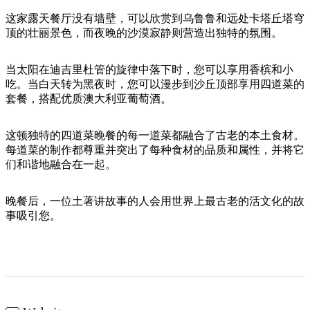
旅
规
按
行
划
这家露天餐厅没有墙壁，可以欣赏到乌鲁鲁和远处卡塔丘塔穹
地
顶的壮丽景色，而夜晚的沙漠寂静则营造出独特的氛围。
工
区
具
探
当太阳在迪吉里杜管的旋律中落下时，您可以享用香槟和小
索
吃。当白天转为黑夜时，您可以漫步到沙丘顶部享用四道菜的
套餐，搭配优质澳大利亚葡萄酒。
搜
这顿独特的四道菜晚餐的每一道菜都融合了古老的本土食材。
索:
每道菜的制作都尊重并突出了每种食材的品质和属性，并将它
们和谐地融合在一起。
Sign
晚餐后，一位土著讲故事的人会用世界上最古老的活文化的故
up
事吸引您。