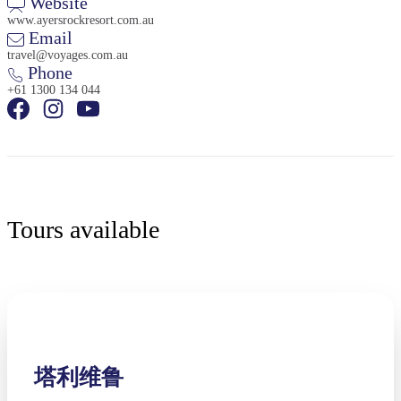
Website
www.ayersrockresort.com.au
Email
travel@voyages.com.au
Phone
+61 1300 134 044
Tours available
塔利维鲁