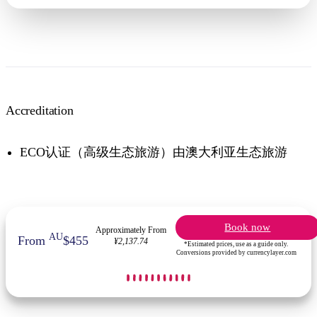
Accreditation
ECO认证（高级生态旅游）由澳大利亚生态旅游
Book now
Approximately From
AU
From
$455
¥2,137.74
*Estimated prices, use as a guide only.
Conversions provided by currencylayer.com