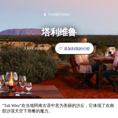
塔
营
鲁
航
魔
/
园
物
园
产
维
纳
端
兰
和
克
鬼
最
体
西
群
钓
姆
旅
卡
豪
国
旅
大
麦
岛
鱼
地
游
温
华
家
行
受
验
理
马
克
Guided tours
泉
野
公
灵
景
石
古
唐
欢
池
营
园
感
保
克
纳
点
护
瀑
国
规
迎
区
布
家
塔利维鲁
公
划
目
旅
园
和
的
行
预
地
者
1 tour available
添加到我的行程
订
活
类
动
型
内
实
陆
用
和
精
信
户
规
选
息
外
划
榜
您
单
“Tali Wiru”在当地阿南古语中意为美丽的沙丘，它体现了在南
的
部沙漠天空下用餐的魔力。