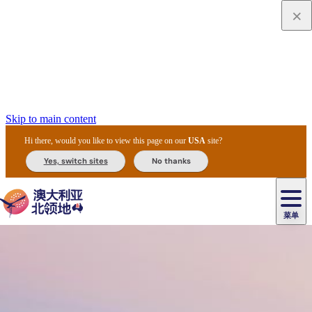
Skip to main content
Hi there, would you like to view this page on our
USA
site?
Yes, switch sites
No thanks
菜单
原
住
导
民
游
卡
文
爱
美
陪
卡
李
自
达
化
丽
食
同
节
租
杜
户
治
然
瓦
卡
尔
体
住
斯
攻
旅
主
庆
车
国
外
菲
和
塔
鲁
茨
文
验
宿
泉
略
程
乌
与
和
家
和
特
野
卡
历
尼
卡
奥
鲁
活
交
公
探
国
生
国
史
导
特
鲁
里
鲁
动
通
园
险
家
动
家
和
东
马
露
米
/
查
公
植
公
遗
提
阿
高