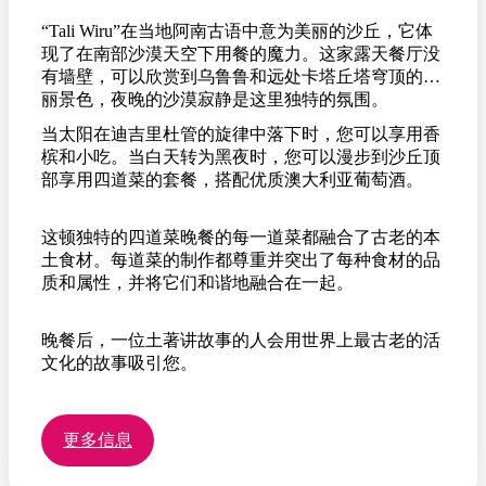
“Tali Wiru”在当地阿南古语中意为美丽的沙丘，它体
现了在南部沙漠天空下用餐的魔力。这家露天餐厅没
有墙壁，可以欣赏到乌鲁鲁和远处卡塔丘塔穹顶的壮
丽景色，夜晚的沙漠寂静是这里独特的氛围。
当太阳在迪吉里杜管的旋律中落下时，您可以享用香
槟和小吃。当白天转为黑夜时，您可以漫步到沙丘顶
部享用四道菜的套餐，搭配优质澳大利亚葡萄酒。
这顿独特的四道菜晚餐的每一道菜都融合了古老的本
土食材。每道菜的制作都尊重并突出了每种食材的品
质和属性，并将它们和谐地融合在一起。
晚餐后，一位土著讲故事的人会用世界上最古老的活
文化的故事吸引您。
更多信息