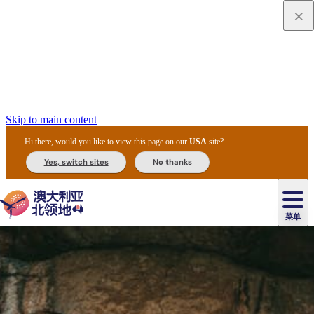
Skip to main content
Hi there, would you like to view this page on our
USA
site?
Yes, switch sites
No thanks
菜单
原
住
导
民
游
卡
文
爱
美
陪
卡
李
自
达
化
丽
食
同
节
租
杜
户
治
然
瓦
卡
尔
体
住
斯
攻
旅
主
庆
车
国
外
菲
和
塔
鲁
茨
文
验
宿
泉
略
程
乌
与
和
家
和
特
野
卡
历
尼
卡
奥
鲁
活
交
公
探
国
生
国
史
导
特
鲁
里
鲁
动
通
园
险
家
动
家
和
东
马
露
米
/
查
公
植
公
遗
提
阿
高