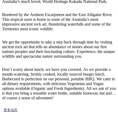
旅
规
按
Australia’s much loved, World Heritage Kakadu National Park.
行
划
地
工
区
Bordered by the Arnhem Escarpment and the East Alligator River.
This tropical oasis is home to some of the Australia’s most
具
探
impressive ancient rock art, thundering waterfalls and some of the
索
Territories most iconic wildlife.
We get the opportunity to take a step back through time by visiting
搜
ancient rock art that tells an abundance of stories about our first
nations peoples and their fascinating culture. Experience, the unique
索:
wildlife and spectacular nature surrounding you.
Don’t worry about lunch, we have you covered. As we provide a
mouth-watering, freshly cooked, locally sourced burger lunch.
Sign
Barbecued to perfection on our personal, portable BBQ. We cater to
up
all dietary requirements, with delicious Vegetarian and Vegan
options available (Organic and Fresh Ingredients). All we ask of you
is that you bring a reusable water bottle, suitable footwear, hat and
of course a sense of adventure!
更多信息