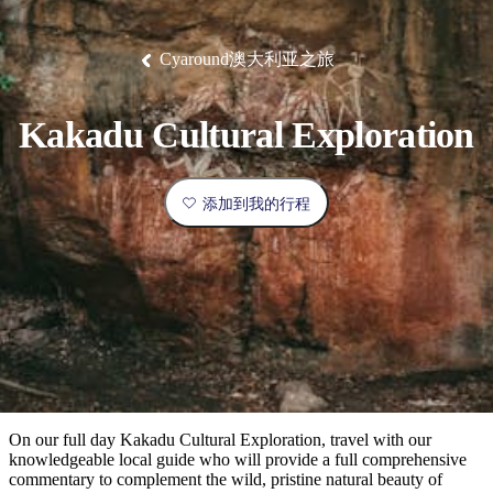
塔
营
鲁
航
魔
/
园
物
园
产
维
纳
端
兰
和
克
鬼
最
体
西
群
钓
姆
旅
卡
豪
国
旅
大
麦
岛
鱼
地
游
温
华
家
行
受
验
理
马
克
Cyaround澳大利亚之旅
泉
野
公
灵
景
石
古
唐
欢
池
营
园
感
保
克
纳
点
护
瀑
国
规
迎
区
布
家
Kakadu Cultural Exploration
公
划
目
旅
园
和
的
行
预
地
者
添加到我的行程
订
活
类
动
型
内
实
陆
用
和
精
信
户
规
选
息
外
划
榜
您
单
On our full day Kakadu Cultural Exploration, travel with our
knowledgeable local guide who will provide a full comprehensive
的
commentary to complement the wild, pristine natural beauty of